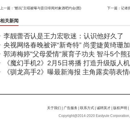
上一篇：
“酷玩”主唱被曝与昔日绯闻对象酒吧约会(图)
下一篇：
记者
相关新闻
李靓蕾否认是王力宏歌迷：认识他好久了
央视网络春晚被评“新奇特” 尚雯婕黄绮珊
郭涛梅婷"父母爱情"展育子功夫 智斗5个熊
《魔幻手机2》2月5日将播 打造升级版人
《驯龙高手2》曝最新海报 主角露卖萌表情(
关于我们
|
广告服务
|
联系方式
|
诚聘英才
|
版权声明
|
Copyright@2014-2020 Eastyule Corporation,