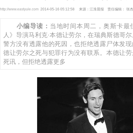
http://www.eastyule.com
2014-05-16 05:12:58 来源：江淮晨报 责任编辑： 张
小编导读：
当地时间本周二，奥斯卡最
人》导演马利克·本德让劳尔，在瑞典斯德哥尔
警方没有透露他的死因，也拒绝透露尸体发现
德让劳尔之死与犯罪行为没有联系。本德让劳
死讯，但拒绝透露更多