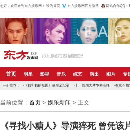
您好，欢迎来到东方娱乐网！
设为首页
东方娱乐网官方微博
网站合作QQ：10
首页
明星
影视
音乐
综艺
演出
图片
专
推荐：
·
《我和我的祖国》幕后全纪录
·
十一假期大片争攀高峰
·
有意不搞
当前位置：
首页
>
娱乐新闻
> 正文
《寻找小糖人》导演猝死 曾凭该