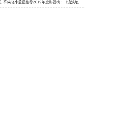
日西瓜视
知乎揭晓小蓝星推荐2019年度影视榜：《流浪地
球》最热