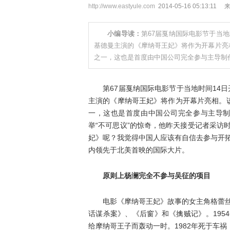
http://www.eastyule.com
2014-05-16 05:13
小编导读：
第67届戛纳国际电影节于当地
基德曼主演的《摩纳哥王妃》将作为开幕片亮
之一，这也是首度由中国公司完全参与主导制
第67届戛纳国际电影节于当地时间14日
主演的《摩纳哥王妃》将作为开幕片亮相。
一，这也是首度由中国公司完全参与主导制
举“不可思议”的惊奇，他昨天接受记者采访
妃》呢？我觉得中国人应该有自信去参与开
内领先于北美首映的国际大片。
原则上杨澜完全不参与吴征的项目
电影《摩纳哥王妃》故事的女主角格蕾丝·
话谋杀案》、《后窗》和《擒贼记》。195
给摩纳哥王子而轰动一时。1982年死于车