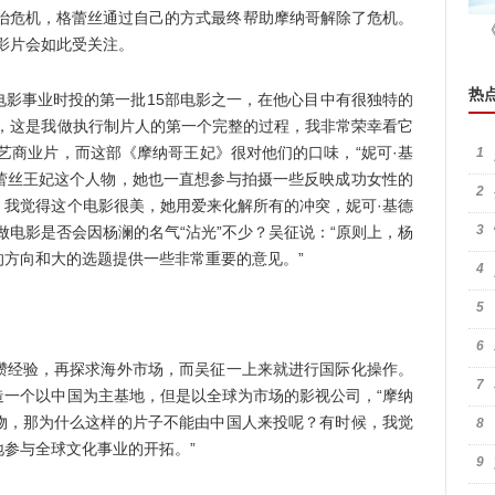
政治危机，格蕾丝通过自己的方式最终帮助摩纳哥解除了危机。
影片会如此受关注。
热
事业时投的第一批15部电影之一，在他心目中有很独特的
了，这是我做执行制片人的第一个完整的过程，我非常荣幸看它
艺商业片，而这部《摩纳哥王妃》很对他们的口味，“妮可·基
1
蕾丝王妃这个人物，她也一直想参与拍摄一些反映成功女性的
2
。我觉得这个电影很美，她用爱来化解所有的冲突，妮可·基德
3
做电影是否会因杨澜的名气“沾光”不少？吴征说：“原则上，杨
方向和大的选题提供一些非常重要的意见。”
4
5
6
经验，再探求海外市场，而吴征一上来就进行国际化操作。
7
造一个以中国为主基地，但是以全球为市场的影视公司，“摩纳
物，那为什么这样的片子不能由中国人来投呢？有时候，我觉
8
参与全球文化事业的开拓。”
9