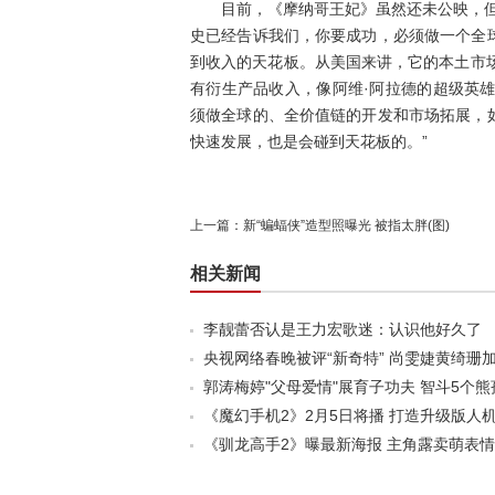
目前，《摩纳哥王妃》虽然还未公映，但预
史已经告诉我们，你要成功，必须做一个全
到收入的天花板。从美国来讲，它的本土市
有衍生产品收入，像阿维·阿拉德的超级英
须做全球的、全价值链的开发和市场拓展，
快速发展，也是会碰到天花板的。”
上一篇：
新“蝙蝠侠”造型照曝光 被指太胖(图)
相关新闻
李靓蕾否认是王力宏歌迷：认识他好久了
央视网络春晚被评“新奇特” 尚雯婕黄绮珊
郭涛梅婷"父母爱情"展育子功夫 智斗5个熊
《魔幻手机2》2月5日将播 打造升级版人
《驯龙高手2》曝最新海报 主角露卖萌表情(