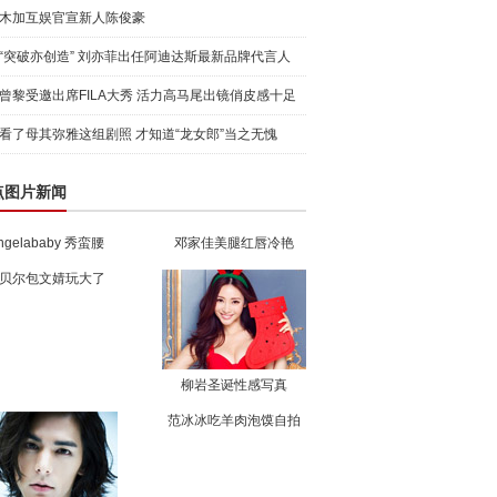
木加互娱官宣新人陈俊豪
“突破亦创造” 刘亦菲出任阿迪达斯最新品牌代言人
引爆
曾黎受邀出席FILA大秀 活力高马尾出镜俏皮感十足
看了母其弥雅这组剧照 才知道“龙女郎”当之无愧
点图片新闻
ngelababy 秀蛮腰
邓家佳美腿红唇冷艳
贝尔包文婧玩大了
柳岩圣诞性感写真
范冰冰吃羊肉泡馍自拍