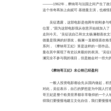
———1962年，摩纳哥与法国之间产生了
这个传奇再加上由妮可·基德曼主演，也难怪
吴征透露，这部电影是他两年前刚参与电影
位置，“因为这部电影我从创意开始就加入
走到今天。”吴征说自己和太太杨澜都喜欢文
德曼是我俩的好朋友，杨澜一直都很喜欢格
系列，《摩纳哥王妃》算是这样的一部作品
曼在其中展现了有史以来最好的表演。”吴征
澜完全不参与我的项目，但是她会对一些大的
《摩纳哥王妃》未公映已经盈利
一般人投资电影都会先从国内做起，积攒
对此，吴征表示，自己的梦想是为中国人打
哥王妃是整个欧美世界都非常敬仰的一个人
得我们要慢慢地建立文化自信，我们要慢慢地