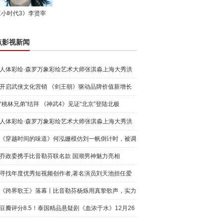
《小时代3》李贤宰
点影视新闻
人体彩绘·森罗万象彩绘艺术大师张淇淼上海大秀洪
荒宇宙
开启武侠文化营销 《剑王朝》驱动品牌价值新增长
“桃林兄弟”结拜 《神武4》见证“北京”登陆北极
人体彩绘·森罗万象彩绘艺术大师张淇淼上海大秀洪
荒宇宙
《穿越时间的味道》何泓姗模仿刘一帆倒计时，被调
侃“学人
乔政委携手比音勒芬联名款 国潮男神魅力亮相
寻找年度优秀短视频创作者,著名演员刘天池担任爱
奇艺号"奇
《跨界歌王》落幕丨比音勒芬杨烁用真挚歌声，实力
圈粉!
豆瓣评分8.5！泰国精品悬疑剧《血浓于水》12月26