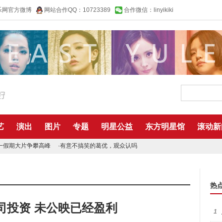
乐网官方微博
网站合作QQ：10723389
合作微信：linyikiki
艺
演出
图片
专题
明星公益
东方明星馆
滚动新
一假期大片争攀高峰
·
有意不搞笑的葛优，观众认吗
热
司投资 未公映已经盈利
1