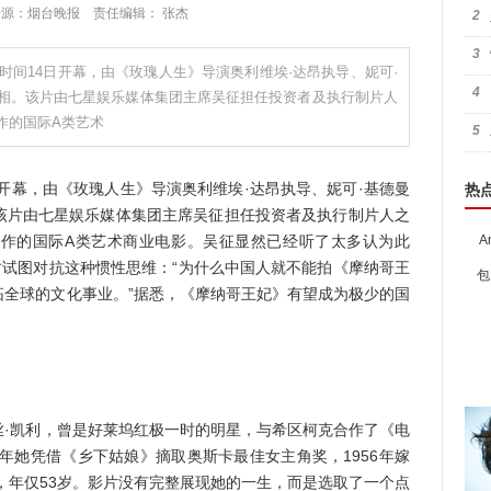
:11 来源：烟台晚报 责任编辑： 张杰
2
3
时间14日开幕，由《玫瑰人生》导演奥利维埃·达昂执导、妮可·
4
相。该片由七星娱乐媒体集团主席吴征担任投资者及执行制片人
作的国际A类艺术
5
开幕，由《玫瑰人生》导演奥利维埃·达昂执导、妮可·基德曼
热
该片由七星娱乐媒体集团主席吴征担任投资者及执行制片人之
作的国际A类艺术商业电影。吴征显然已经听了太多认为此
A
时试图对抗这种惯性思维：“为什么中国人就不能拍《摩纳哥王
包
拓全球的文化事业。”据悉，《摩纳哥王妃》有望成为极少的国
凯利，曾是好莱坞红极一时的明星，与希区柯克合作了《电
4年她凭借《乡下姑娘》摘取奥斯卡最佳女主角奖，1956年嫁
祸，年仅53岁。影片没有完整展现她的一生，而是选取了一个点