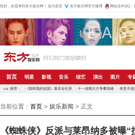
您好，欢迎来到东方娱乐网！
设为首页
东方娱乐网官方微博
网站合作QQ：10
首页
明星
影视
音乐
综艺
演出
图片
专
推荐：
·
《我和我的祖国》幕后全纪录
·
十一假期大片争攀高峰
·
有意不搞
当前位置：
首页
>
娱乐新闻
> 正文
《蜘蛛侠》反派与莱昂纳多被曝“撞