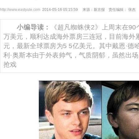
http://www.eastyule.com
2014-05-16 05:15:59 来源：新京报 责任编辑： 张杰
小编导读：
《超凡蜘蛛侠2》上周末在90
万美元，顺利达成海外票房三连冠，目前海外
元，最新全球票房为5 5亿美元。其中戴恩·德
利·奥斯本由于外表帅气，气质阴郁，虽然出
抢戏