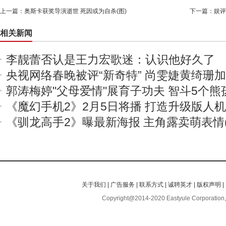
上一篇：
奥斯卡获奖导演逝世 死因或为自杀(图)
下一篇：
娱评
相关新闻
李靓蕾否认是王力宏歌迷：认识他好久了
央视网络春晚被评“新奇特” 尚雯婕黄绮珊
郭涛梅婷"父母爱情"展育子功夫 智斗5个熊
《魔幻手机2》2月5日将播 打造升级版人
《驯龙高手2》曝最新海报 主角露卖萌表情(
关于我们
|
广告服务
|
联系方式
|
诚聘英才
|
版权声明
|
Copyright@2014-2020 Eastyule Corporation,