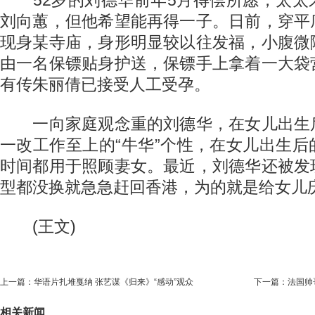
52岁的刘德华前年5月得偿所愿，太太
刘向蕙，但他希望能再得一子。日前，穿平
现身某寺庙，身形明显较以往发福，小腹微
由一名保镖贴身护送，保镖手上拿着一大袋
有传朱丽倩已接受人工受孕。
一向家庭观念重的刘德华，在女儿出生
一改工作至上的“牛华”个性，在女儿出生
时间都用于照顾妻女。最近，刘德华还被发
型都没换就急急赶回香港，为的就是给女儿
(王文)
上一篇：
华语片扎堆戛纳 张艺谋《归来》“感动”观众
下一篇：
法国帅
相关新闻