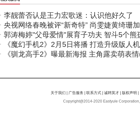
李靓蕾否认是王力宏歌迷：认识他好久了
央视网络春晚被评“新奇特” 尚雯婕黄绮珊
郭涛梅婷"父母爱情"展育子功夫 智斗5个熊
《魔幻手机2》2月5日将播 打造升级版人
《驯龙高手2》曝最新海报 主角露卖萌表情(
关于我们
|
广告服务
|
联系方式
|
诚聘英才
|
版权声明
|
Copyright@2014-2020 Eastyule Corporation,