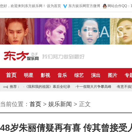
您好，欢迎来到东方娱乐网！
设为首页
东方娱乐网官方微博
网站合作QQ：10
首页
明星
影视
音乐
综艺
演出
图片
专
推荐：
·
《我和我的祖国》幕后全纪录
·
十一假期大片争攀高峰
·
有意不搞
当前位置：
首页
>
娱乐新闻
> 正文
48岁朱丽倩疑再有喜 传其曾接受人