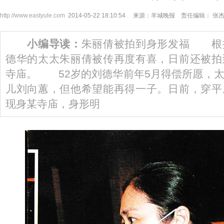
http://www.eastyule.com
2014-05-22 18:10:54 来源：羊城晚报 责任编辑： 张
小编导读：
朱丽倩被拍到身形发福 根
德华的太太朱丽倩被传再度有喜，日前还被拍
寺庙。 52岁的刘德华前年5月得偿所愿，
儿刘向蕙，但他希望能再得一子。日前，穿平
现身某寺庙，身形明