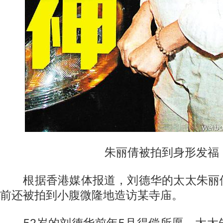
朱丽倩被拍到身形发福
根据香港媒体报道，刘德华的太太朱丽
前还被拍到小腹微隆地造访某寺庙。