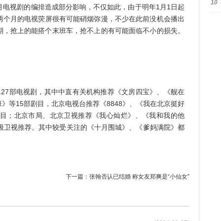
10
月电视剧的编排造成部分影响，不仅如此，由于明年1月1日起
2月两个月的电视荧屏很有可能硝烟弥漫，不少在此前没机会播出
期，抢上的能搭个末班车，抢不上的有可能面临不小的损失。
7部电视剧，其中中直有关机构推荐《文房四宝》、《舰在
》等15部剧目，北京电视台推荐《8848》、《我在北京挺好
剧目；北京市局、北京卫视推荐《我心灿烂》、《我和我的他
省级卫视推荐。其中较受关注的《十月围城》、《爹妈满院》都
下一篇：
张翰否认已结婚 称女友郑爽是“小仙女”