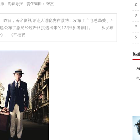
:51 来源：海峡导报 责任编辑： 张杰
2
3
昨日，著名影视评论人谢晓虎在微博上发布了广电总局关于7-
4
中也公布了总局经过严格挑选出来的127部参考剧目。 从发布
录》、《幸福双
5
热
A
包