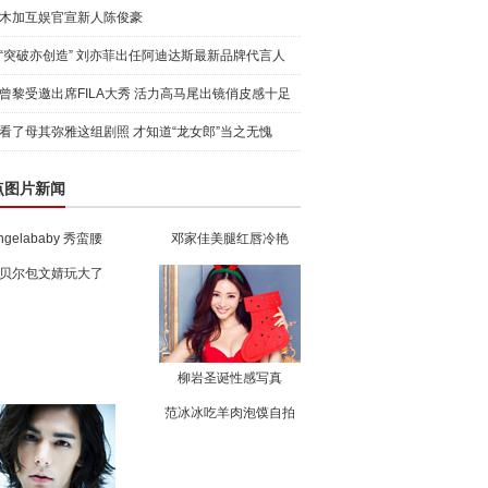
木加互娱官宣新人陈俊豪
“突破亦创造” 刘亦菲出任阿迪达斯最新品牌代言人
引爆
曾黎受邀出席FILA大秀 活力高马尾出镜俏皮感十足
看了母其弥雅这组剧照 才知道“龙女郎”当之无愧
点图片新闻
ngelababy 秀蛮腰
邓家佳美腿红唇冷艳
贝尔包文婧玩大了
柳岩圣诞性感写真
范冰冰吃羊肉泡馍自拍