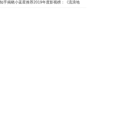
日西瓜视
知乎揭晓小蓝星推荐2019年度影视榜：《流浪地
球》最热