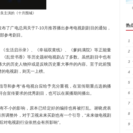
汉良主演的《十月围城》
热
了广电总局关于7-10月推荐播出参考电视剧剧目的通知，
7部参考剧目。
1
《生活启示录》、《幸福双黄线》、《爹妈满院》等正能量
2
、《乱世书香》等历史题材电视剧占了多数。虽然剧目中也有
3
伟大的历史人物抑或是反映历史重大事件的内容。至于此前预
题材的电视剧，则无一上榜。
4
5
导和参考“各电视台应给予充分重视，在宣传期重点选购播
符合宣传要求的优秀剧目，也可以在展播期间播出。
6
7
不小的影响，原本已经定好的编排也将被打乱。谢晓虎表
8
有所调整外，对于卫视未来买剧也有一个引导，“未来做电视剧
后对电视剧行业依然会有所影响”。
9