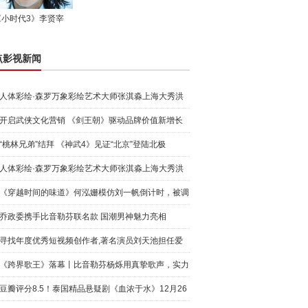
《小时代3》李贤宰
点影视新闻
人体彩绘·森罗万象彩绘艺术大师张淇淼上海大秀洪
荒宇宙
开启武侠文化营销 《剑王朝》驱动品牌价值新增长
“桃林兄弟”结拜 《神武4》见证“北京”登陆北极
人体彩绘·森罗万象彩绘艺术大师张淇淼上海大秀洪
荒宇宙
《穿越时间的味道》何泓姗模仿刘一帆倒计时，被调
侃“学人
乔政委携手比音勒芬联名款 国潮男神魅力亮相
寻找年度优秀短视频创作者,著名演员刘天池担任爱
奇艺号"奇
《跨界歌王》落幕丨比音勒芬杨烁用真挚歌声，实力
圈粉!
豆瓣评分8.5！泰国精品悬疑剧《血浓于水》12月26