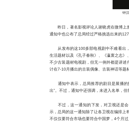
钟
昨日，著名影视评论人谢晓虎在微博上发布
通知中也公布了总局经过严格挑选出来的12
从发布的这100多部电视剧中不难看出，
生活题材以及《孔子春秋》、《瀛寰之志》
不少古装题材电视剧，但无一例外都是讲述
计在7-10月播出的古装偶像、古装神话等
通知中表示，总局推荐的剧目是展播的指
出”。不过，通知中还强调，未进入名单，但
不过，这一通知的下发，对卫视还是会有
示，总局的这一通知除了让各卫视在编排上
不仅仅要符合市场也要符合中国梦，4个月过