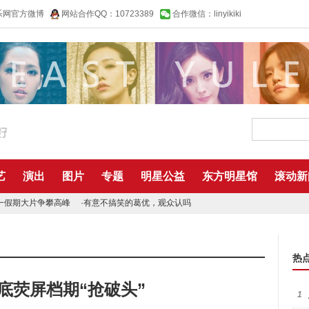
乐网官方微博
网站合作QQ：10723389
合作微信：linyikiki
艺
演出
图片
专题
明星公益
东方明星馆
滚动新
一假期大片争攀高峰
·
有意不搞笑的葛优，观众认吗
热
底荧屏档期“抢破头”
1