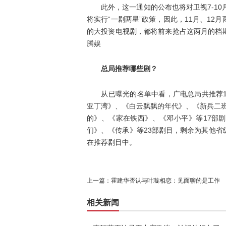
此外，这一通知的公布也将对卫视7-10
将实行“一剧两星”政策，因此，11月、1
的大投资电视剧，都将前来抢占这两月的档
腾娱
总局推荐哪些剧？
从已曝光的名单中看，广电总局共推荐12
亚丁湾》、《白云飘飘的年代》、《新兵二班
的》、《家在铁西》、《邓小平》等17部
们》、《传承》等23部剧目，剩余为其他
在推荐剧目中。
上一篇：
霍建华否认与叶璇相恋：见面聊的是工作
相关新闻