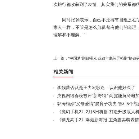
次旅行都收获到了友情，其实我们的关系都很
同时张翰表示，自己不觉得节目组是在“黑
家人一样，不管是怎么剪辑都有他们的道理
理解和不理解。”
上一篇：
“中国梦”剧目曝光 或致年底荧屏档期“抢破头
相关新闻
李靓蕾否认是王力宏歌迷：认识他好久了
央视网络春晚被评“新奇特” 尚雯婕黄绮珊
郭涛梅婷"父母爱情"展育子功夫 智斗5个熊
《魔幻手机2》2月5日将播 打造升级版人
《驯龙高手2》曝最新海报 主角露卖萌表情(