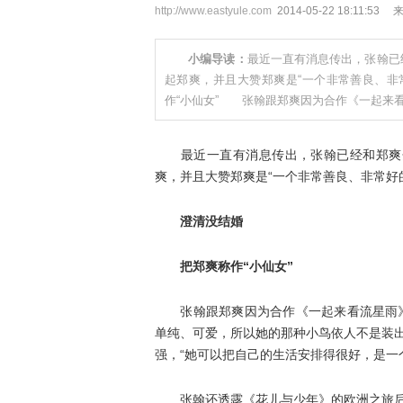
http://www.eastyule.com
2014-05-22 18:11
小编导读：
最近一直有消息传出，张翰已
起郑爽，并且大赞郑爽是“一个非常善良、
作“小仙女” 张翰跟郑爽因为合作《一起来
最近一直有消息传出，张翰已经和郑爽分
爽，并且大赞郑爽是“一个非常善良、非常好
澄清没结婚
把郑爽称作“小仙女”
张翰跟郑爽因为合作《一起来看流星雨》擦
单纯、可爱，所以她的那种小鸟依人不是装
强，“她可以把自己的生活安排得很好，是一
张翰还透露《花儿与少年》的欧洲之旅后，