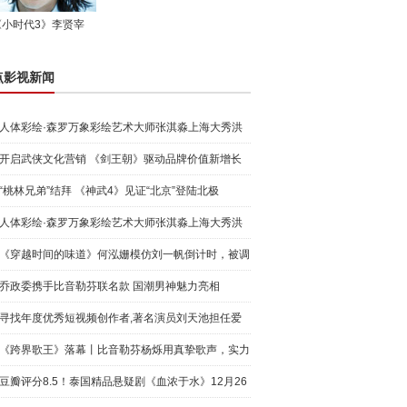
《小时代3》李贤宰
点影视新闻
人体彩绘·森罗万象彩绘艺术大师张淇淼上海大秀洪
荒宇宙
开启武侠文化营销 《剑王朝》驱动品牌价值新增长
“桃林兄弟”结拜 《神武4》见证“北京”登陆北极
人体彩绘·森罗万象彩绘艺术大师张淇淼上海大秀洪
荒宇宙
《穿越时间的味道》何泓姗模仿刘一帆倒计时，被调
侃“学人
乔政委携手比音勒芬联名款 国潮男神魅力亮相
寻找年度优秀短视频创作者,著名演员刘天池担任爱
奇艺号"奇
《跨界歌王》落幕丨比音勒芬杨烁用真挚歌声，实力
圈粉!
豆瓣评分8.5！泰国精品悬疑剧《血浓于水》12月26