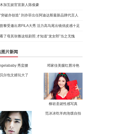
木加互娱官宣新人陈俊豪
“突破亦创造” 刘亦菲出任阿迪达斯最新品牌代言人
引爆
曾黎受邀出席FILA大秀 活力高马尾出镜俏皮感十足
看了母其弥雅这组剧照 才知道“龙女郎”当之无愧
点图片新闻
ngelababy 秀蛮腰
邓家佳美腿红唇冷艳
贝尔包文婧玩大了
柳岩圣诞性感写真
范冰冰吃羊肉泡馍自拍