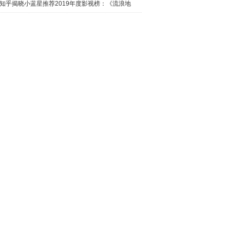
日西瓜视
知乎揭晓小蓝星推荐2019年度影视榜：《流浪地
球》最热