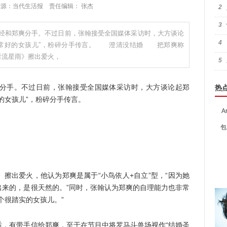
:53 来源：当代生活报 责任编辑： 张杰
2
3
经和郑爽分手。不过日前，张翰接受全国媒体采访时，大方谈论
4
非常好的女孩儿”，粉碎分手传言。 澄清没结婚 把郑爽称
看流星雨》擦出爱火，
5
手。不过日前，张翰接受全国媒体采访时，大方谈论起郑
热
的女孩儿”，粉碎分手传言。
A
包
出爱火，他认为郑爽是属于“小鸟依人+自立”型，“因为她
出来的，是很天然的。”同时，张翰认为郑爽的自理能力也非常
个很踏实的女孩儿。”
有带手信给郑爽，至于在节目中将罗马斗兽场视作“结婚圣