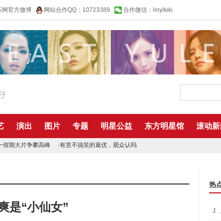
乐网官方微博
网站合作QQ：10723389
合作微信：linyikiki
艺
演出
图片
专题
明星公益
东方明星馆
滚动新
一假期大片争攀高峰
·
有意不搞笑的葛优，观众认吗
热
爽是“小仙女”
1