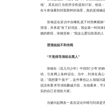
地”，其实自己当初并没有提前计划，他说
在斗兽场看到对面那样的场景，真的是很确定
张翰还在采访中自曝私底下对郑爽昵称“小
澄清，并承诺“有了好消息，我会第一时间来
婚的桥段，张翰笑称：“我这么爱玩惊喜的人
澄清姐姐不和传闻
“不觉得导演组在黑人”
张翰在《花儿与少年》中得到“少爷”的称
动，引发网上各种议论。当中，刘涛在真心
说：“我想要个孩子”，这件事也让人猜疑
说没有要求导演组删减片段，在他看来，节
实的自己呈现给大家。
当被问起网友一直在议论许晴与刘涛是否不