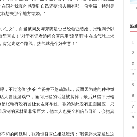
：“在国外我真的感受到自己还挺想去拥有那一份幸福，特别是
就想去那个地方结婚。”
热
仙女”，而当被问及与郑爽是否已经领证结婚，张翰则予以
群里宣布！”对于有记者追问会否采用“流星雨”中在热气球上求
1
，肯定走这个路线，热气球是个好主意！”
2
3
4
5
呼，不过这位“少爷”当得并不悠哉游哉，反而因为他的种种举
6
话大冒险游戏中，逼问张翰的话题被剪掉，最后只留下张翰
问题是张翰有没有曾让女友怀孕过。张翰对此没有正面回应，只
7
目录制的素材量非常巨大，他本人也完全相信节目组，会把真
8
9
和的问题时，张翰也替两位姐姐澄清：“我觉得大家通过这