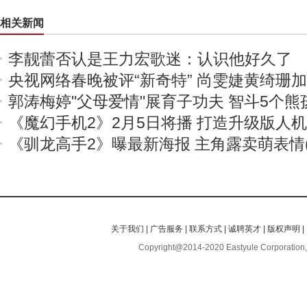
相关新闻
李靓蕾否认是王力宏歌迷：认识他好久了
央视网络春晚被评“新奇特” 尚雯婕黄绮珊
郭涛梅婷"父母爱情"展育子功夫 智斗5个熊
《魔幻手机2》2月5日将播 打造升级版人
《驯龙高手2》曝最新海报 主角露卖萌表情(
关于我们
|
广告服务
|
联系方式
|
诚聘英才
|
版权声明
|
Copyright@2014-2020 Eastyule Corporation,