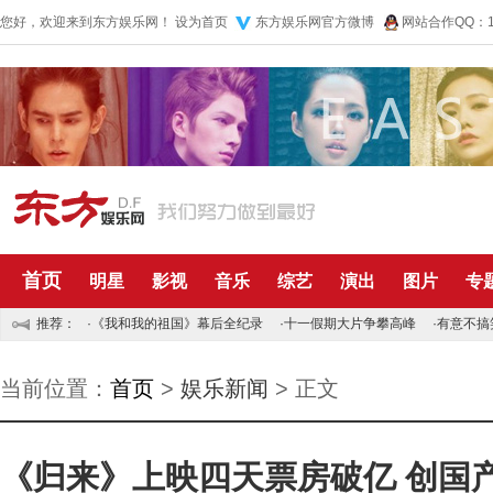
您好，欢迎来到东方娱乐网！
设为首页
东方娱乐网官方微博
网站合作QQ：10
首页
明星
影视
音乐
综艺
演出
图片
专
推荐：
·
《我和我的祖国》幕后全纪录
·
十一假期大片争攀高峰
·
有意不搞
当前位置：
首页
>
娱乐新闻
> 正文
《归来》上映四天票房破亿 创国