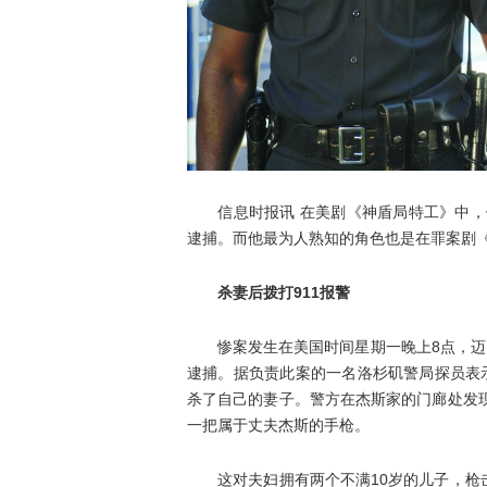
信息时报讯 在美剧《神盾局特工》中，饰
逮捕。而他最为人熟知的角色也是在罪案剧
杀妻后拨打911报警
惨案发生在美国时间星期一晚上8点，迈克
逮捕。据负责此案的一名洛杉矶警局探员表
杀了自己的妻子。警方在杰斯家的门廊处发
一把属于丈夫杰斯的手枪。
这对夫妇拥有两个不满10岁的儿子，枪击