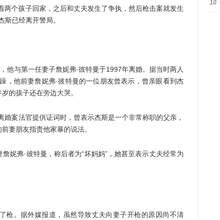
10
带着两个孩子回家，之后和丈夫发生了争执，然后枪击案就发生
·杰斯已经离开警局。
他与第一任妻子詹妮弗·彼特曼于1997年离婚。据当时两人
暴躁，他前妻詹妮弗·彼特曼的一位朋友曾表示，曾亲眼看到杰
半岁的孩子还在旁边大哭。
婚案法官提供证词时，曾表示杰斯是一个非常称职的父亲，
的前妻朋友指责他家暴的说法。
妮弗·彼特曼，称后者为“坏妈妈”，她甚至表示丈夫经常为
枪。据外媒报道，虽然导致丈夫向妻子开枪的原因尚不清