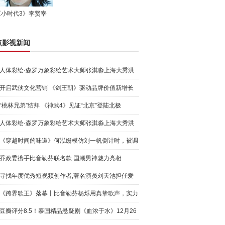
《小时代3》李贤宰
点影视新闻
人体彩绘·森罗万象彩绘艺术大师张淇淼上海大秀洪
荒宇宙
开启武侠文化营销 《剑王朝》驱动品牌价值新增长
“桃林兄弟”结拜 《神武4》见证“北京”登陆北极
人体彩绘·森罗万象彩绘艺术大师张淇淼上海大秀洪
荒宇宙
《穿越时间的味道》何泓姗模仿刘一帆倒计时，被调
侃“学人
乔政委携手比音勒芬联名款 国潮男神魅力亮相
寻找年度优秀短视频创作者,著名演员刘天池担任爱
奇艺号"奇
《跨界歌王》落幕丨比音勒芬杨烁用真挚歌声，实力
圈粉!
豆瓣评分8.5！泰国精品悬疑剧《血浓于水》12月26