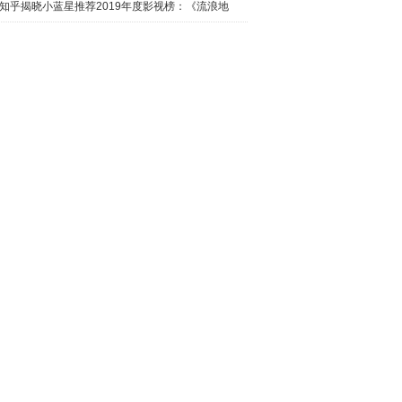
日西瓜视
知乎揭晓小蓝星推荐2019年度影视榜：《流浪地
球》最热