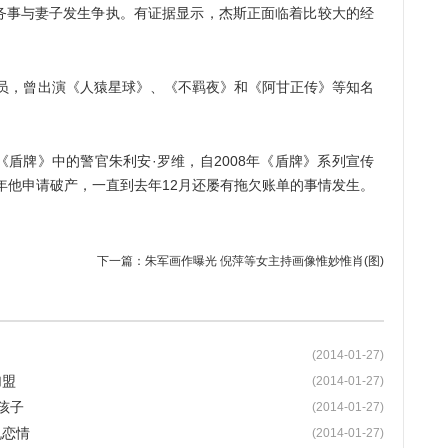
务事与妻子发生争执。有证据显示，杰斯正面临着比较大的经
，曾出演《人猿星球》、《不羁夜》和《阿甘正传》等知名
牌》中的警官朱利安·罗维，自2008年《盾牌》系列宣传
1年他申请破产，一直到去年12月还屡有拖欠账单的事情发生。
下一篇：
朱军画作曝光 倪萍等女主持画像惟妙惟肖(图)
(2014-01-27)
加盟
(2014-01-27)
孩子
(2014-01-27)
机恋情
(2014-01-27)