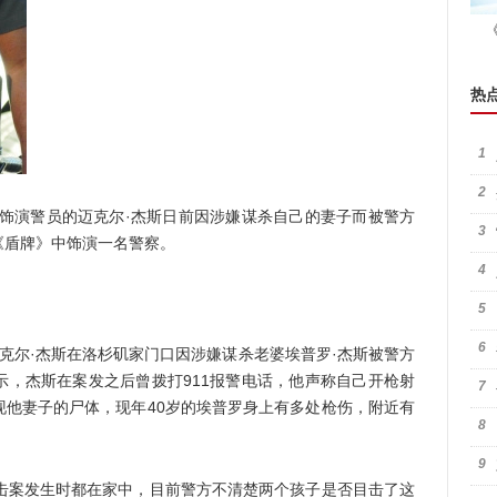
热
1
2
演警员的迈克尔·杰斯日前因涉嫌谋杀自己的妻子而被警方
3
《盾牌》中饰演一名警察。
4
5
6
尔·杰斯在洛杉矶家门口因涉嫌谋杀老婆埃普罗·杰斯被警方
示，杰斯在案发之后曾拨打911报警电话，他声称自己开枪射
7
现他妻子的尸体，现年40岁的埃普罗身上有多处枪伤，附近有
8
9
案发生时都在家中，目前警方不清楚两个孩子是否目击了这