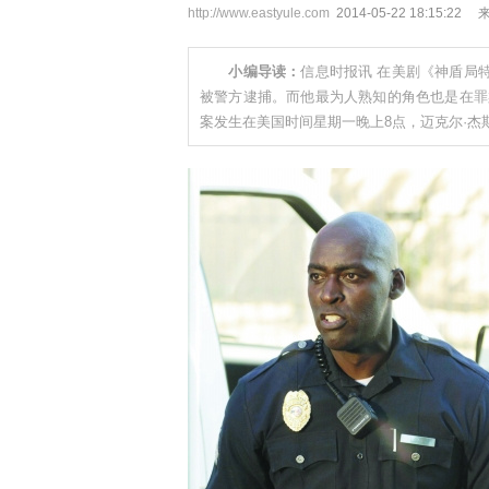
http://www.eastyule.com
2014-05-22 18:15
小编导读：
信息时报讯 在美剧《神盾局
被警方逮捕。而他最为人熟知的角色也是在
案发生在美国时间星期一晚上8点，迈克尔·杰