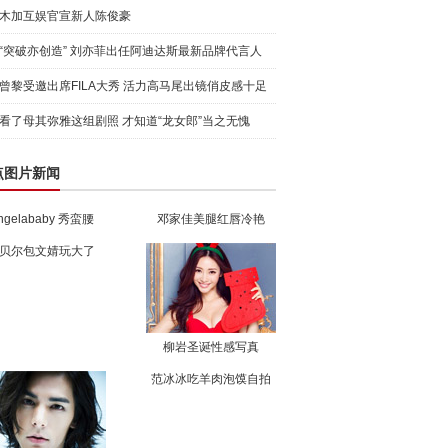
木加互娱官宣新人陈俊豪
“突破亦创造” 刘亦菲出任阿迪达斯最新品牌代言人
引爆
曾黎受邀出席FILA大秀 活力高马尾出镜俏皮感十足
看了母其弥雅这组剧照 才知道“龙女郎”当之无愧
点图片新闻
ngelababy 秀蛮腰
邓家佳美腿红唇冷艳
贝尔包文婧玩大了
柳岩圣诞性感写真
范冰冰吃羊肉泡馍自拍