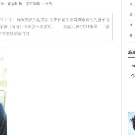
:22 来源：信息时报 责任编辑： 张杰
2
3
特工》中，饰演警员的迈克尔·杰斯日前因涉嫌谋杀自己的妻子而
4
罪案剧《盾牌》中饰演一名警察。 杀妻后拨打911报警 惨
斯在洛杉矶家门口
5
热
A
包