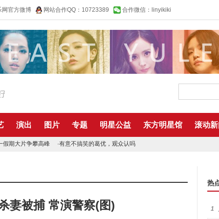
乐网官方微博
网站合作QQ：10723389
合作微信：linyikiki
艺
演出
图片
专题
明星公益
东方明星馆
滚动新
一假期大片争攀高峰
·
有意不搞笑的葛优，观众认吗
热
杀妻被捕 常演警察(图)
1