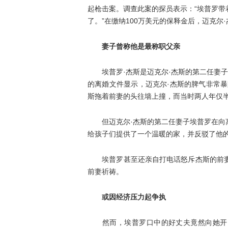
起枪击案。调查此案的探员表示：“埃普罗
了。”在缴纳100万美元的保释金后，迈克尔
妻子曾称他是最称职父亲
埃普罗·杰斯是迈克尔·杰斯的第二任妻子，
的离婚文件显示，迈克尔·杰斯的脾气非常
斯拖着前妻的头往墙上撞，而当时两人年仅
但迈克尔·杰斯的第二任妻子埃普罗在向离
给孩子们提供了一个温暖的家，并反驳了他
埃普罗甚至还亲自打电话怒斥杰斯的前妻詹
前妻祈祷。
或因经济压力起争执
然而，埃普罗口中的好丈夫竟然向她开了