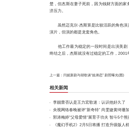
楚，但杰斯在妻子死前，因为钱财方面的家
济压力。
虽然迈克尔·杰斯算是比较活跃的角色演员
演片，但演的都是龙套角色。
他工作最为稳定的一段时间是出演美剧《盾
终结之后，杰斯就没有过稳定的工作，200
上一篇：
闫妮新剧与胡歌谈“姐弟恋” 剧照曝光(图)
相关新闻
李靓蕾否认是王力宏歌迷：认识他好久了
央视网络春晚被评“新奇特” 尚雯婕黄绮珊
郭涛梅婷"父母爱情"展育子功夫 智斗5个熊
《魔幻手机2》2月5日将播 打造升级版人