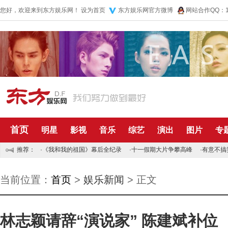
您好，欢迎来到东方娱乐网！
设为首页
东方娱乐网官方微博
网站合作QQ：10
首页
明星
影视
音乐
综艺
演出
图片
专
推荐：
·
《我和我的祖国》幕后全纪录
·
十一假期大片争攀高峰
·
有意不搞
当前位置：
首页
>
娱乐新闻
> 正文
林志颖请辞“演说家” 陈建斌补位