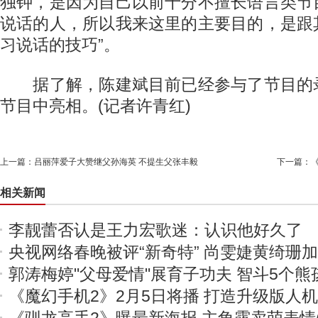
独钟，是因为自己以前十分不擅长语言类节
说话的人，所以我来这里的主要目的，是跟
习说话的技巧”。
据了解，陈建斌目前已经参与了节目的
节目中亮相。(记者许青红)
上一篇：
吕丽萍爱子大赞继父孙海英 不提生父张丰毅
下一篇：
相关新闻
李靓蕾否认是王力宏歌迷：认识他好久了
央视网络春晚被评“新奇特” 尚雯婕黄绮珊
郭涛梅婷"父母爱情"展育子功夫 智斗5个熊
《魔幻手机2》2月5日将播 打造升级版人