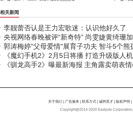
相关新闻
李靓蕾否认是王力宏歌迷：认识他好久了
央视网络春晚被评“新奇特” 尚雯婕黄绮珊
郭涛梅婷"父母爱情"展育子功夫 智斗5个熊
《魔幻手机2》2月5日将播 打造升级版人
《驯龙高手2》曝最新海报 主角露卖萌表情(
关于我们
|
广告服务
|
联系方式
|
诚聘英才
|
版权声明
|
Copyright@2014-2020 Eastyule Corporation,