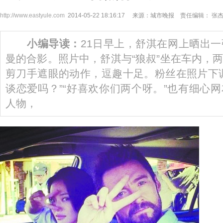
http://www.eastyule.com
2014-05-22 18:16:17 来源：城市晚报 责任编辑： 张
小编导读：
21日早上，舒淇在网上晒出一
曼的合影。照片中，舒淇与“狼叔”坐在车内，
剪刀手遮眼的动作，逗趣十足。粉丝在照片下
谈恋爱吗？”“好喜欢你们两个呀。”也有细心
人物，