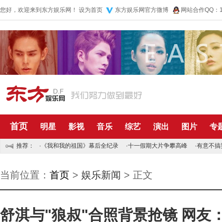
您好，欢迎来到东方娱乐网！
设为首页
东方娱乐网官方微博
网站合作QQ：10
首页
明星
影视
音乐
综艺
演出
图片
专
推荐：
·
《我和我的祖国》幕后全纪录
·
十一假期大片争攀高峰
·
有意不搞
当前位置：
首页
>
娱乐新闻
> 正文
舒淇与"狼叔"合照背景抢镜 网友：