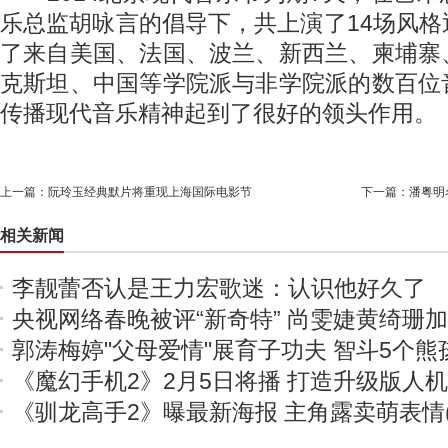
乐总监胡咏言的倡导下，共上演了14场风
了来自美国、法国、波兰、新西兰、柬埔寨
克斯坦、中国等学院派与非学院派的数百位
传播现代音乐精神起到了很好的领头作用。
上一篇：
阮玲玉经典默片将重现上海国际电影节
下一篇：
潘粤明
相关新闻
李靓蕾否认是王力宏歌迷：认识他好久了
央视网络春晚被评“新奇特” 尚雯婕黄绮珊
郭涛梅婷"父母爱情"展育子功夫 智斗5个熊
《魔幻手机2》2月5日将播 打造升级版人
《驯龙高手2》曝最新海报 主角露卖萌表情(