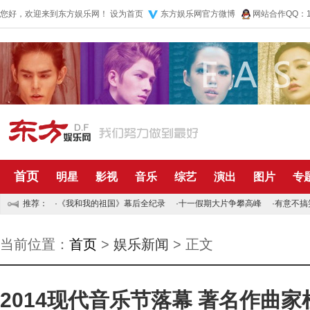
您好，欢迎来到东方娱乐网！
设为首页
东方娱乐网官方微博
网站合作QQ：10
首页
明星
影视
音乐
综艺
演出
图片
专
推荐：
·
《我和我的祖国》幕后全纪录
·
十一假期大片争攀高峰
·
有意不搞
当前位置：
首页
>
娱乐新闻
> 正文
2014现代音乐节落幕 著名作曲