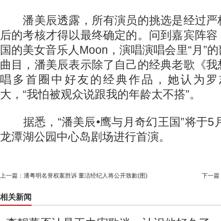
潘美辰透露，所有演员的挑选是经过严
后的考核才得以最终确定的。问到嘉宾阵容
国的美女音乐人Moon，演唱演唱会里“月”
曲目，潘美辰表示除了自己的经典老歌《我
唱多首圈中好友的经典作品，她认为罗
大，“我怕被观众说跟我的年龄太不搭”。
据悉，“潘美辰•鹰与月奇幻王国”将于5月
龙潭湖公园中心岛剧场进行首演。
上一篇：
潘粤明名誉权案胜诉 董洁经纪人将公开致歉(图)
下一篇
相关新闻