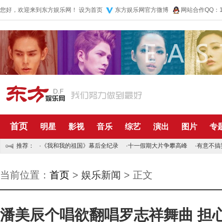
您好，欢迎来到东方娱乐网！
设为首页
东方娱乐网官方微博
网站合作QQ：10
首页
明星
影视
音乐
综艺
演出
图片
专
推荐：
·
《我和我的祖国》幕后全纪录
·
十一假期大片争攀高峰
·
有意不搞
当前位置：
首页
>
娱乐新闻
> 正文
潘美辰个唱欲翻唱罗志祥舞曲 担心