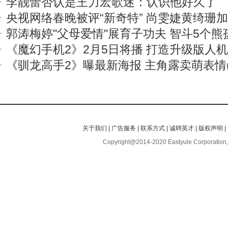
李靓蕾否认是王力宏歌迷：认识他好久了
央视网络春晚被评“新奇特” 尚雯婕黄绮珊
郭涛梅婷"父母爱情"展育子功夫 智斗5个熊
《魔幻手机2》2月5日将播 打造升级版人
《驯龙高手2》曝最新海报 主角露卖萌表情(
关于我们
|
广告服务
|
联系方式
|
诚聘英才
|
版权声明
|
Copyright@2014-2020 Eastyule Corporation,