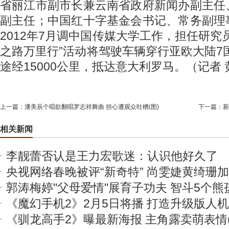
省丽江市副市长兼云南省政府新闻办副主任
副主任；中国红十字基金会书记、常务副理
2012年7月调中国传媒大学工作，担任研究
之路万里行”活动将驾驶车辆穿行亚欧大陆7国
途经15000公里，抵达意大利罗马。（记者
上一篇：
潘美辰个唱欲翻唱罗志祥舞曲 担心遭观众吐槽(图)
下一篇：
新
相关新闻
李靓蕾否认是王力宏歌迷：认识他好久了
央视网络春晚被评“新奇特” 尚雯婕黄绮珊
郭涛梅婷"父母爱情"展育子功夫 智斗5个熊
《魔幻手机2》2月5日将播 打造升级版人
《驯龙高手2》曝最新海报 主角露卖萌表情(