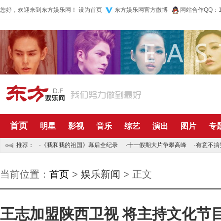
您好，欢迎来到东方娱乐网！
设为首页
东方娱乐网官方微博
网站合作QQ：10
首页
明星
影视
音乐
综艺
演出
图片
专
推荐：
·
《我和我的祖国》幕后全纪录
·
十一假期大片争攀高峰
·
有意不搞
当前位置：
首页
>
娱乐新闻
> 正文
王志加盟陕西卫视 将主持文化节目