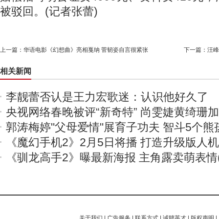
被驳回。(记者张蕾)
上一篇：
华语电影《幻想曲》亮相戛纳 菅韧姿自言很紧张
下一篇：
汪峰
相关新闻
李靓蕾否认是王力宏歌迷：认识他好久了
央视网络春晚被评“新奇特” 尚雯婕黄绮珊
郭涛梅婷"父母爱情"展育子功夫 智斗5个熊
《魔幻手机2》2月5日将播 打造升级版人
《驯龙高手2》曝最新海报 主角露卖萌表情(
关于我们
|
广告服务
|
联系方式
|
诚聘英才
|
版权声明
|