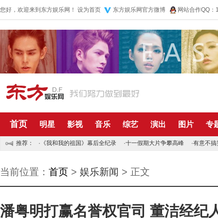
您好，欢迎来到东方娱乐网！
设为首页
东方娱乐网官方微博
网站合作QQ：10
首页
明星
影视
音乐
综艺
演出
图片
专
推荐：
·
《我和我的祖国》幕后全纪录
·
十一假期大片争攀高峰
·
有意不搞
当前位置：
首页
>
娱乐新闻
> 正文
潘粤明打赢名誉权官司 董洁经纪