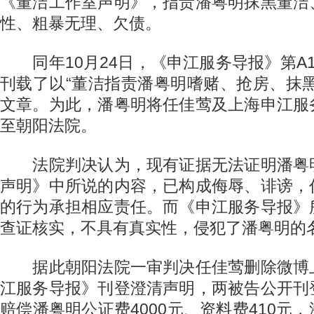
《董洁工作室声明》，指责潘粤明抹黑董洁
性、粗暴无理、欠债。
同年10月24日，《申江服务导报》第A
刊载了以“董洁指责潘粤明嗜赌、抢房、抹
文章。为此，潘粤明将任佳莺及上海申江服
至朝阳法院。
法院判决认为，现有证据无法证明潘粤
声明》中所说的内容，已构成侮辱、诽谤，
的行为承担相应责任。而《申江服务导报》
查证核实，不具有真实性，侵犯了潘粤明的
据此朝阳法院一审判决任佳莺删除微博
江服务导报》刊登澄清声明，两被告公开刊
赔偿潘粤明公证费4000元、资料费410元