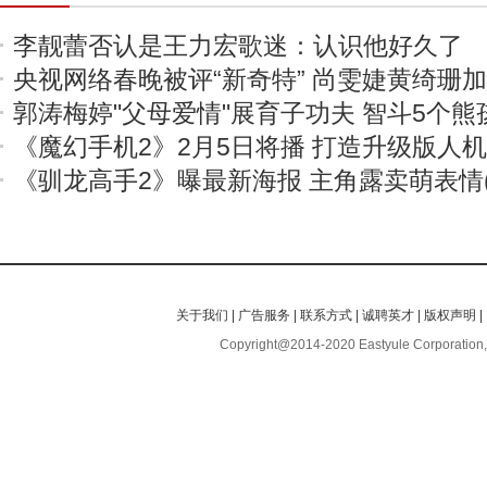
李靓蕾否认是王力宏歌迷：认识他好久了
央视网络春晚被评“新奇特” 尚雯婕黄绮珊
郭涛梅婷"父母爱情"展育子功夫 智斗5个熊
《魔幻手机2》2月5日将播 打造升级版人
《驯龙高手2》曝最新海报 主角露卖萌表情(
关于我们
|
广告服务
|
联系方式
|
诚聘英才
|
版权声明
|
Copyright@2014-2020 Eastyule Corporation,