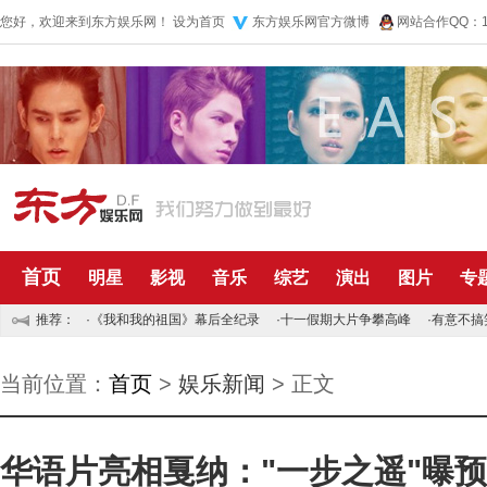
您好，欢迎来到东方娱乐网！
设为首页
东方娱乐网官方微博
网站合作QQ：10
首页
明星
影视
音乐
综艺
演出
图片
专
推荐：
·
《我和我的祖国》幕后全纪录
·
十一假期大片争攀高峰
·
有意不搞
当前位置：
首页
>
娱乐新闻
> 正文
华语片亮相戛纳："一步之遥"曝预