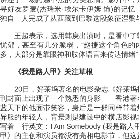
寻好友罗麦(杰瑞米·埃尔卡伊姆 饰)的记
独自一人完成了从西藏到巴黎这段象征涅槃
王超表示，选用韩庚出演时，是看中了
忧郁，甚至有几分脆弱，“赵捷这个角色的
多，大部分是靠眼神和肢体语言来传达情绪”
《我是路人甲》关注草根
20日，好莱坞著名的电影杂志《好莱坞
刊封面上出现了一个熟悉的身影——香港著
蓝天下的他面带笑容，身后是一群同样带着
异服的年轻人，背景则是建设中的横店影视
写着一行英文：I Am Somebody (我是
甲》的主创和演员都没有亮相电影节，但这