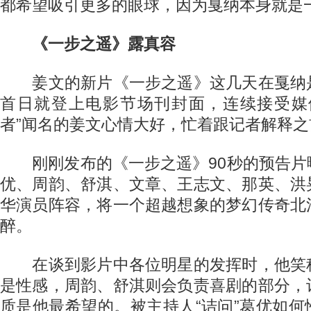
都希望吸引更多的眼球，因为戛纳本身就是一
《一步之遥》露真容
姜文的新片《一步之遥》这几天在戛纳
首日就登上电影节场刊封面，连续接受媒
者”闻名的姜文心情大好，忙着跟记者解释
刚刚发布的《一步之遥》90秒的预告片
优、周韵、舒淇、文章、王志文、那英、洪
华演员阵容，将一个超越想象的梦幻传奇北
醉。
在谈到影片中各位明星的发挥时，他笑
是性感，周韵、舒淇则会负责喜剧的部分，
质是他最希望的。被主持人“诘问”葛优如