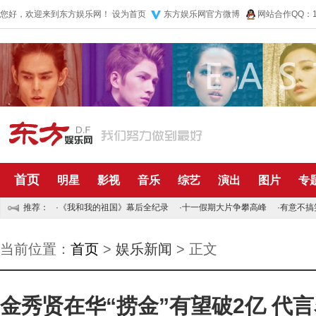
您好，欢迎来到东方娱乐网！
设为首页
东方娱乐网官方微博
网站合作QQ：10
首页
明星
影视
音乐
综艺
演出
图片
专
推荐：
·
《我和我的祖国》幕后全纪录
·
十一假期大片争攀高峰
·
有意不搞
当前位置：
首页
>
娱乐新闻
> 正文
金秀贤在华“捞金”有望破2亿 代言