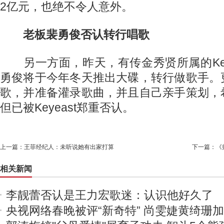
2亿元，也绝不令人意外。
老板裴勇俊否认转行唱歌
另一方面，昨天，有传金秀贤所属的Key
勇俊将于今年冬天推出大碟，转行做歌手。
歌，并准备灌录歌曲，并且自己亲手策划，
但已被Keyeast郑重否认。
上一篇：
王菲经纪人：未听说她有出家打算
下一篇：
《
相关新闻
李靓蕾否认是王力宏歌迷：认识他好久了
央视网络春晚被评“新奇特” 尚雯婕黄绮珊