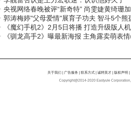
李靓蕾否认是王力宏歌迷：认识他好久了
央视网络春晚被评“新奇特” 尚雯婕黄绮珊
郭涛梅婷"父母爱情"展育子功夫 智斗5个熊
《魔幻手机2》2月5日将播 打造升级版人
《驯龙高手2》曝最新海报 主角露卖萌表情(
关于我们
|
广告服务
|
联系方式
|
诚聘英才
|
版权声明
|
Copyright@2014-2020 Eastyule Corporation,