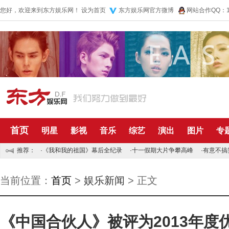
您好，欢迎来到东方娱乐网！
设为首页
东方娱乐网官方微博
网站合作QQ：10
首页
明星
影视
音乐
综艺
演出
图片
专
推荐：
·
《我和我的祖国》幕后全纪录
·
十一假期大片争攀高峰
·
有意不搞
当前位置：
首页
>
娱乐新闻
> 正文
《中国合伙人》被评为2013年度