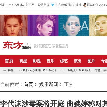
您好，欢迎来到东方娱乐网！
设为首页
东方娱乐网官方微博
网站合作QQ：10
首页
明星
影视
音乐
综艺
演出
图片
专
推荐：
·
《我和我的祖国》幕后全纪录
·
十一假期大片争攀高峰
·
有意不搞
当前位置：
首页
>
娱乐新闻
> 正文
李代沫涉毒案将开庭 曲婉婷称对