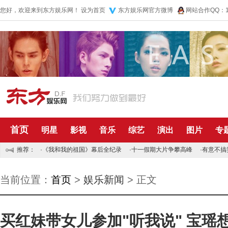
您好，欢迎来到东方娱乐网！
设为首页
东方娱乐网官方微博
网站合作QQ：10
首页
明星
影视
音乐
综艺
演出
图片
专
推荐：
·
《我和我的祖国》幕后全纪录
·
十一假期大片争攀高峰
·
有意不搞
当前位置：
首页
>
娱乐新闻
> 正文
买红妹带女儿参加"听我说" 宝瑶