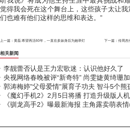
听我说》将成为他主持生涯中最具挑战和难
觉得我会死在这个舞台上，这些孩子太让我
们也难有他们这样的思维和表达。”
上一篇：
黄磊:希望再活60年，一直在多妹身后为她举灯
下一篇：
传周杰
相关新闻
李靓蕾否认是王力宏歌迷：认识他好久了
央视网络春晚被评“新奇特” 尚雯婕黄绮珊
郭涛梅婷"父母爱情"展育子功夫 智斗5个熊
《魔幻手机2》2月5日将播 打造升级版人
《驯龙高手2》曝最新海报 主角露卖萌表情(