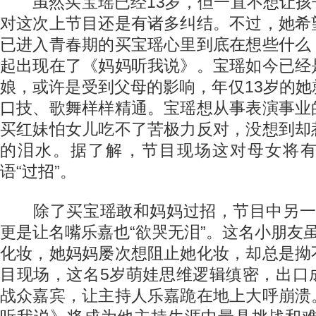
虽然买宝瑶已经13岁，但一直不想让孩
对这次上节目还是有诸多纠结。不过，她希
已进入青春期的买宝瑶心里到底在想些什么
起出现在了《妈妈听我说》。宝瑶如今已经
娘，或许是受到父母的影响，年仅13岁的
口技、歌舞样样精通。宝瑶想从事表演事业
买红妹怕女儿吃不了苦极力反对，没想到却
的泪水。据了解，节目现场这对母女将
语“过招”。
除了买宝瑶敢和妈妈过招，节目中另一
更是让名嘴乐嘉也“欲哭无泪”。这名小朋友
化妆，她妈妈屡次想阻止她化妆，却总是拗
目现场，这名5岁萌娃思维逻辑缜密，出口
战众嘉宾，让主持人乐嘉跪在地上大呼崩溃