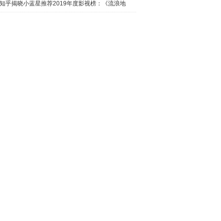
日西瓜视
知乎揭晓小蓝星推荐2019年度影视榜：《流浪地
球》最热