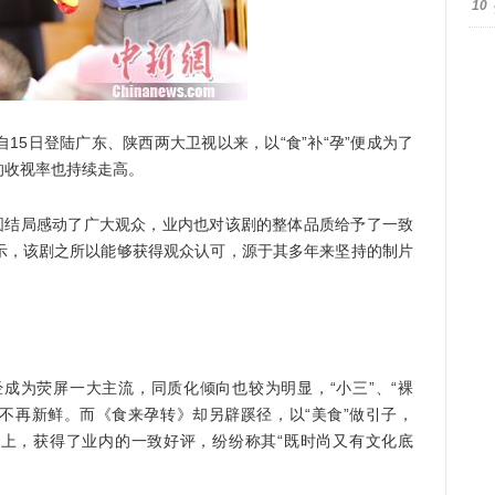
10
自15日登陆广东、陕西两大卫视以来，以“食”补“孕”便成为了
的收视率也持续走高。
团圆结局感动了广大观众，业内也对该剧的整体品质给予了一致
示，该剧之所以能够获得观众认可，源于其多年来坚持的制片
为荧屏一大主流，同质化倾向也较为明显，“小三”、“裸
早已不再新鲜。而《食来孕转》却另辟蹊径，以“美食”做引子，
题上，获得了业内的一致好评，纷纷称其“既时尚又有文化底