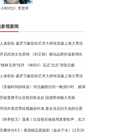
《小时代3》李贤宰
点影视新闻
人体彩绘·森罗万象彩绘艺术大师张淇淼上海大秀洪
荒宇宙
开启武侠文化营销 《剑王朝》驱动品牌价值新增长
“桃林兄弟”结拜 《神武4》见证“北京”登陆北极
人体彩绘·森罗万象彩绘艺术大师张淇淼上海大秀洪
荒宇宙
《穿越时间的味道》何泓姗模仿刘一帆倒计时，被调
侃“学人
乔政委携手比音勒芬联名款 国潮男神魅力亮相
寻找年度优秀短视频创作者,著名演员刘天池担任爱
奇艺号"奇
《跨界歌王》落幕丨比音勒芬杨烁用真挚歌声，实力
圈粉!
豆瓣评分8.5！泰国精品悬疑剧《血浓于水》12月26