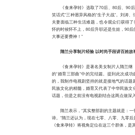
《食来孕转》选取了70后、80后、90
笑话式”三种迥异风格的“生子大战”。刘涛
夫妻面临三种生活难题，也令观众们获得了
怀的时候怀不上，80后升职还是生娃，90
大事还要费神！”
隋兰分享制片经验 以时尚手段讲百姓故
《食来孕转》是著名美女制片人隋兰继《
的“婚育三部曲”中的完结篇。提到此次成
的，我制作电视剧坚持的就是接地气的话题
民族文化的精髓，婚育又代表了中华民族文
话题，但是之前没有电视剧结合这两点做深入
隋兰表示，“其实整部剧的主题就是：一切
谛。”隋兰还认为，现在七零、八零、九零
《食来孕转》将视角定位在这三个群体，是