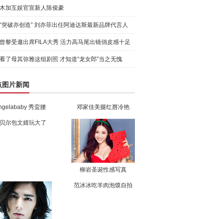
木加互娱官宣新人陈俊豪
“突破亦创造” 刘亦菲出任阿迪达斯最新品牌代言人
引爆
曾黎受邀出席FILA大秀 活力高马尾出镜俏皮感十足
看了母其弥雅这组剧照 才知道“龙女郎”当之无愧
点图片新闻
ngelababy 秀蛮腰
邓家佳美腿红唇冷艳
贝尔包文婧玩大了
柳岩圣诞性感写真
范冰冰吃羊肉泡馍自拍