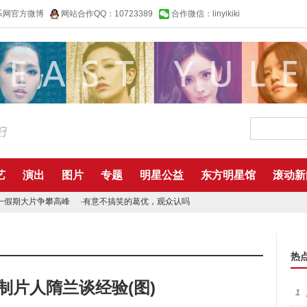
乐网官方微博
网站合作QQ：10723389
合作微信：linyikiki
艺
演出
图片
专题
明星公益
东方明星馆
滚动新
一假期大片争攀高峰
·
有意不搞笑的葛优，观众认吗
热
制片人隋兰谈经验(图)
1