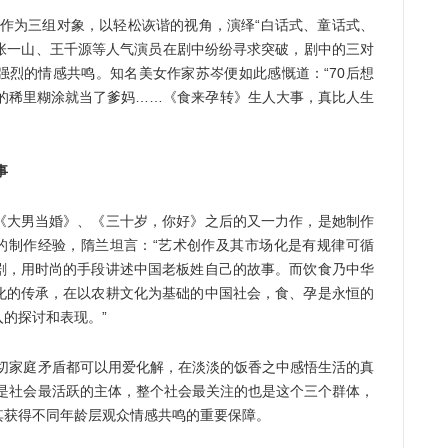
后作为三组对象，以轻松诙谐的视角，演绎“白话式、童话式、
、张一山、王千源等人气演员在剧中纷纷寻求突破，剧中的三对
强烈的情感共鸣。知名美女作家苏岑便如此感慨道：“70后想
后的稀里糊涂就当了爹妈……《食来孕转》生人大事，真比人生
事
大男当婚》、《三十岁，你好》之后的又一力作，是她制作
功的制作经验，隋兰坦言：“艺术创作及其市场化是有规律可循
剧，用时尚的手段讲述中国老板姓自己的故事。而饮食乃中华
化的传承，在以农耕文化为基础的中国社会，食、孕是永恒的
的探讨和表现。”
家庭矛盾都可以用爱化解，在淡淡的饭香之中感悟生活的真
后是社会最活跃的主体，整个社会最关注的也是这个三个群体，
其获得不同年龄层观众情感共鸣的重要保障。