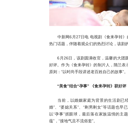
中新网6月27日电 电视剧
《食来孕转》
热门话题，伴随着观众们的热烈讨论，该剧
6月26日，该剧圆满收官，温馨的大
好评。作为《食来孕转》的制片人，隋兰表
原则：“以时尚手段讲述老百姓自己的故事”。
“美食”结合“孕事” 《食来孕转》获好评
当前，以婚姻家庭为背景的生活剧已经成
婚”、“婆媳关系”、“剩男剩女”等话题也
以“孕事”抓眼球，最后落在家族温情的主
蕴”，“接地气且不流俗套”。