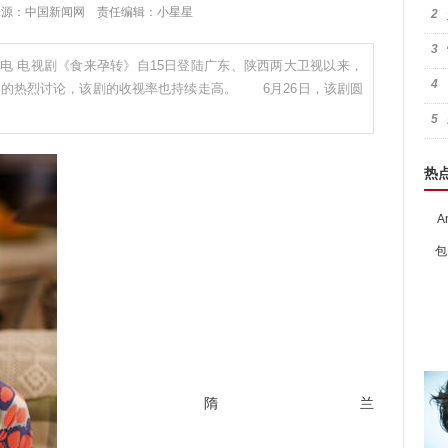
0:05 来源：中国新闻网 责任编辑：小星星
2
3
电 电视剧《食来孕转》自15日登陆广东、陕西两大卫视以来，
4
众们的热烈讨论，该剧的收视率也持续走高。 6月26日，该剧圆
5
热
A
包
隋兰