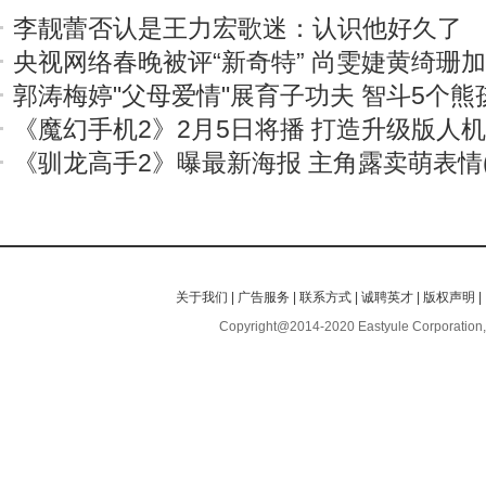
李靓蕾否认是王力宏歌迷：认识他好久了
央视网络春晚被评“新奇特” 尚雯婕黄绮珊
郭涛梅婷"父母爱情"展育子功夫 智斗5个熊
《魔幻手机2》2月5日将播 打造升级版人
《驯龙高手2》曝最新海报 主角露卖萌表情(
关于我们
|
广告服务
|
联系方式
|
诚聘英才
|
版权声明
|
Copyright@2014-2020 Eastyule Corporation,