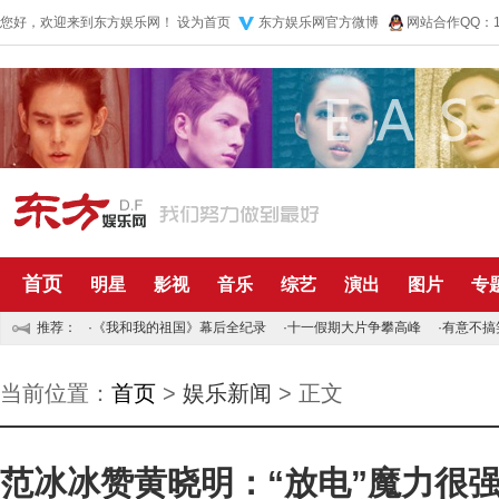
您好，欢迎来到东方娱乐网！
设为首页
东方娱乐网官方微博
网站合作QQ：10
首页
明星
影视
音乐
综艺
演出
图片
专
推荐：
·
《我和我的祖国》幕后全纪录
·
十一假期大片争攀高峰
·
有意不搞
当前位置：
首页
>
娱乐新闻
> 正文
范冰冰赞黄晓明：“放电”魔力很