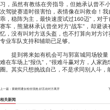
习，虽然有教练在旁指导，但她承认曾不小
次驾驶赛道时很害怕，表情像在叫救命！我
乖，稳阵为主，最快速度试过160迈”，对
赛车，熊黛林承认曾坐对方“战车”，却避
忆，没有叫对方送头盔，也不打算向对方讨
专业车队支持和辅助已足够。
提到将来如有机会可与郭富城同场较量
难在车场上“报仇”，“很难斗赢对方，人家跑
圈。其实只想挑战自己，不是求同别人斗，能
上一篇：
黄晓明遭女粉丝强抱 好言劝对方离开
相关新闻