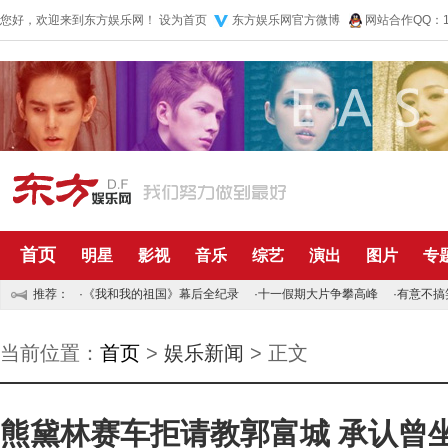
您好，欢迎来到东方娱乐网！
设为首页
东方娱乐网官方微博
网站合作QQ：10
首页
明星
影视
音乐
综艺
演出
图片
专
推荐：
·
《我和我的祖国》幕后全纪录
·
十一假期大片争攀高峰
·
有意不搞
当前位置：
首页
>
娱乐新闻
> 正文
熊黛林赛车拒请教郭富城 承认曾坐对