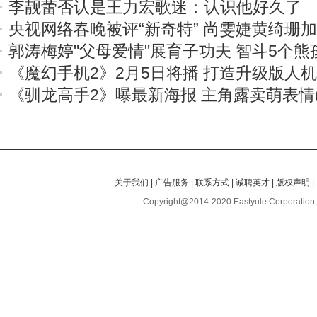
李靓蕾否认是王力宏歌迷：认识他好久了
央视网络春晚被评“新奇特” 尚雯婕黄绮珊
郭涛梅婷"父母爱情"展育子功夫 智斗5个熊
《魔幻手机2》2月5日将播 打造升级版人
《驯龙高手2》曝最新海报 主角露卖萌表情(
关于我们
|
广告服务
|
联系方式
|
诚聘英才
|
版权声明
|
Copyright@2014-2020 Eastyule Corporation,