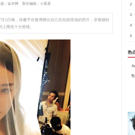
:29 来源：金羊网 责任编辑：小星星
2
3
月1日晚，张馨予在微博晒出自己在拍戏现场的照片，穿着婚纱
4
的上围也十分抢镜。
5
热
A
包