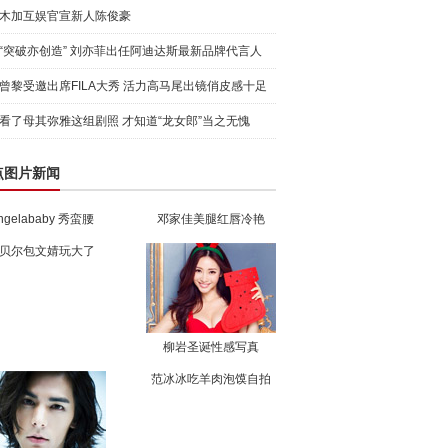
木加互娱官宣新人陈俊豪
“突破亦创造” 刘亦菲出任阿迪达斯最新品牌代言人
引爆
曾黎受邀出席FILA大秀 活力高马尾出镜俏皮感十足
看了母其弥雅这组剧照 才知道“龙女郎”当之无愧
点图片新闻
ngelababy 秀蛮腰
邓家佳美腿红唇冷艳
贝尔包文婧玩大了
柳岩圣诞性感写真
范冰冰吃羊肉泡馍自拍