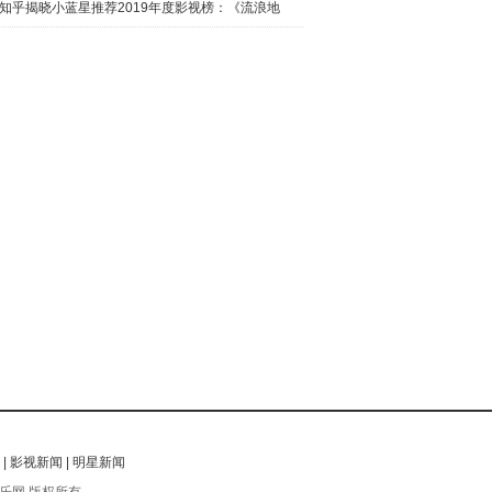
日西瓜视
知乎揭晓小蓝星推荐2019年度影视榜：《流浪地
球》最热
|
影视新闻
|
明星新闻
乐网 版权所有