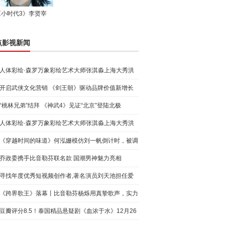
《小时代3》李贤宰
点影视新闻
人体彩绘·森罗万象彩绘艺术大师张淇淼上海大秀洪
荒宇宙
开启武侠文化营销 《剑王朝》驱动品牌价值新增长
“桃林兄弟”结拜 《神武4》见证“北京”登陆北极
人体彩绘·森罗万象彩绘艺术大师张淇淼上海大秀洪
荒宇宙
《穿越时间的味道》何泓姗模仿刘一帆倒计时，被调
侃“学人
乔政委携手比音勒芬联名款 国潮男神魅力亮相
寻找年度优秀短视频创作者,著名演员刘天池担任爱
奇艺号"奇
《跨界歌王》落幕丨比音勒芬杨烁用真挚歌声，实力
圈粉!
豆瓣评分8.5！泰国精品悬疑剧《血浓于水》12月26