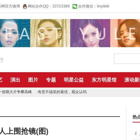
乐网官方微博
网站合作QQ：10723389
合作微信：linyikiki
艺
演出
图片
专题
明星公益
东方明星馆
滚动新
一假期大片争攀高峰
·
有意不搞笑的葛优，观众认吗
热
人上围抢镜(图)
1