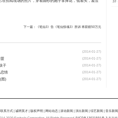
在拍戏现场的照片，穿着婚纱的她手拿捧花，低着头，羞涩
10
下一篇：
《笔仙3》告《笔仙惊魂3》胜诉 将获赔50万元
(2014-01-27)
加盟
(2014-01-27)
孩子
(2014-01-27)
机恋情
(2014-01-27)
图)
(2014-01-27)
|
联系方式
|
诚聘英才
|
版权声明
|
网站动态
|
滚动新闻
|
演出新闻
|
综艺新闻
|
音乐新闻
14-2020 Eastyule Corporation, All Rights Reserved
京ICP备13021591号-3
东方娱