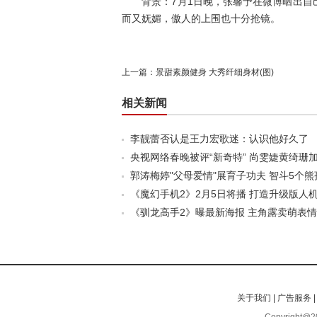
背景：7月1日晚，张馨予在微博晒出自己
而又妩媚，傲人的上围也十分抢镜。
上一篇：
景甜素颜健身 大秀纤细身材(图)
相关新闻
李靓蕾否认是王力宏歌迷：认识他好久了
央视网络春晚被评“新奇特” 尚雯婕黄绮珊
郭涛梅婷"父母爱情"展育子功夫 智斗5个熊
《魔幻手机2》2月5日将播 打造升级版人
《驯龙高手2》曝最新海报 主角露卖萌表情(
关于我们
|
广告服务
Copyright@20