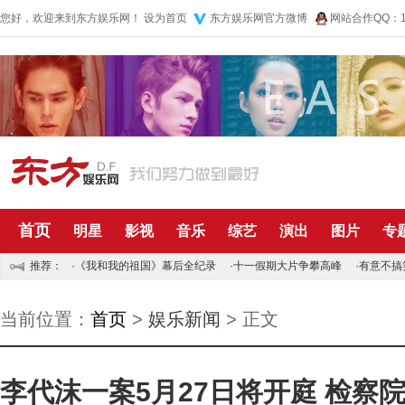
您好，欢迎来到东方娱乐网！
设为首页
东方娱乐网官方微博
网站合作QQ：10
首页
明星
影视
音乐
综艺
演出
图片
专
推荐：
·
《我和我的祖国》幕后全纪录
·
十一假期大片争攀高峰
·
有意不搞
当前位置：
首页
>
娱乐新闻
> 正文
李代沫一案5月27日将开庭 检察