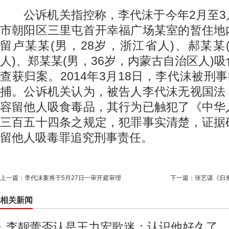
公诉机关指控称，李代沫于今年2月至3
市朝阳区三里屯首开幸福广场某室的暂住地
留卢某某(男，28岁，浙江省人)、郝某某
人)、郑某某(男，36岁，内蒙古自治区人)
查获归案。2014年3月18日，李代沫被刑事
捕。公诉机关认为，被告人李代沫无视国法
容留他人吸食毒品，其行为已触犯了《中华
三百五十四条之规定，犯罪事实清楚，证据
留他人吸毒罪追究刑事责任。
上一篇：
李代沫案将于5月27日一审开庭审理
下一篇：
张艺谋《归
相关新闻
李靓蕾否认是王力宏歌迷：认识他好久了