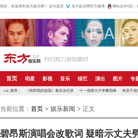
您好，欢迎来到东方娱乐网！
设为首页
东方娱乐网官方微博
网站合作QQ：10
首页
明星
影视
音乐
综艺
演出
图片
专
推荐：
·
《我和我的祖国》幕后全纪录
·
十一假期大片争攀高峰
·
有意不搞
当前位置：
首页
>
娱乐新闻
> 正文
碧昂斯演唱会改歌词 疑暗示丈夫劈