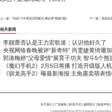
上一篇：
“鸟叔”十年青前涩照曝光 网友赞“童颜”(图)
下一篇：
美国女
相关新闻
李靓蕾否认是王力宏歌迷：认识他好久了
央视网络春晚被评“新奇特” 尚雯婕黄绮珊
郭涛梅婷"父母爱情"展育子功夫 智斗5个熊
《魔幻手机2》2月5日将播 打造升级版人
《驯龙高手2》曝最新海报 主角露卖萌表情(
关于我们
|
广告服务
|
联系方式
|
诚聘英才
|
版权声明
|
Copyright@2014-2020 Eastyule Corporation,