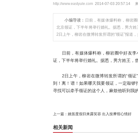
http://www.eastyule.com
2014-07-03 20:57
小编导读：
日前，有媒体爆料称，柳岩圈
北京领证，下半年将举行婚礼。据悉，男方
2日上午，柳岩在微博转发所谓的“领证”报道，
日前，有媒体爆料称，柳岩圈中好友李小
证，下半年将举行婚礼。据悉，男方姓王，曾
2日上午，柳岩在微博转发所谓的“领证”
到！离！谱！如果哪天我要领证，一定敲锣
寻找可以牵手领证的这个人，麻烦他听到我的
上一篇：
姚笛度假归来露笑容 出入按摩馆心情好
相关新闻