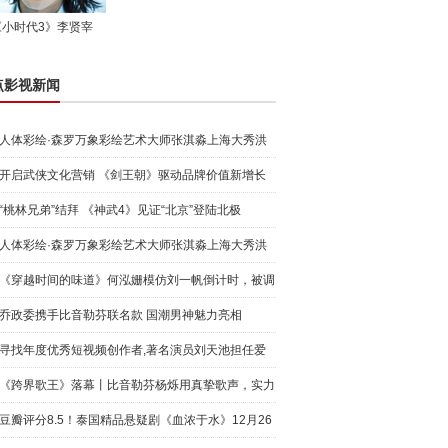
《小时代3》李贤宰
点影视新闻
人体彩绘·森罗万象彩绘艺术大师张淇淼上海大秀洪
荒宇宙
开启武侠文化营销 《剑王朝》驱动品牌价值新增长
“桃林兄弟”结拜 《神武4》见证“北京”登陆北极
人体彩绘·森罗万象彩绘艺术大师张淇淼上海大秀洪
荒宇宙
《穿越时间的味道》何泓姗模仿刘一帆倒计时，被调
侃“学人
乔政委携手比音勒芬联名款 国潮男神魅力亮相
寻找年度优秀短视频创作者,著名演员刘天池担任爱
奇艺号"奇
《跨界歌王》落幕丨比音勒芬杨烁用真挚歌声，实力
圈粉!
豆瓣评分8.5！泰国精品悬疑剧《血浓于水》12月26