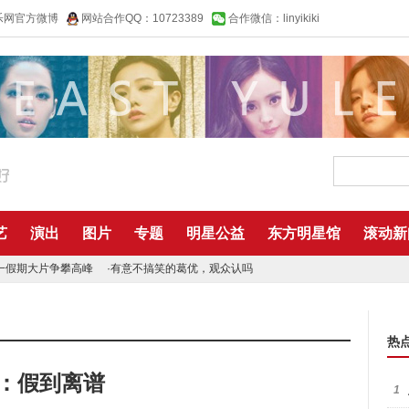
乐网官方微博
网站合作QQ：10723389
合作微信：linyikiki
艺
演出
图片
专题
明星公益
东方明星馆
滚动新
一假期大片争攀高峰
·
有意不搞笑的葛优，观众认吗
热
：假到离谱
1