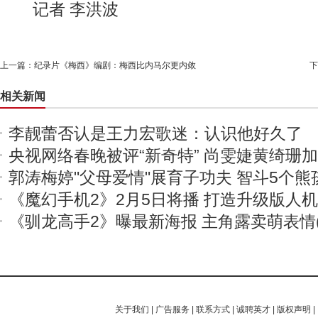
记者 李洪波
上一篇：
纪录片《梅西》编剧：梅西比内马尔更内敛
下
相关新闻
李靓蕾否认是王力宏歌迷：认识他好久了
央视网络春晚被评“新奇特” 尚雯婕黄绮珊
郭涛梅婷"父母爱情"展育子功夫 智斗5个熊
《魔幻手机2》2月5日将播 打造升级版人
《驯龙高手2》曝最新海报 主角露卖萌表情(
关于我们
|
广告服务
|
联系方式
|
诚聘英才
|
版权声明
|