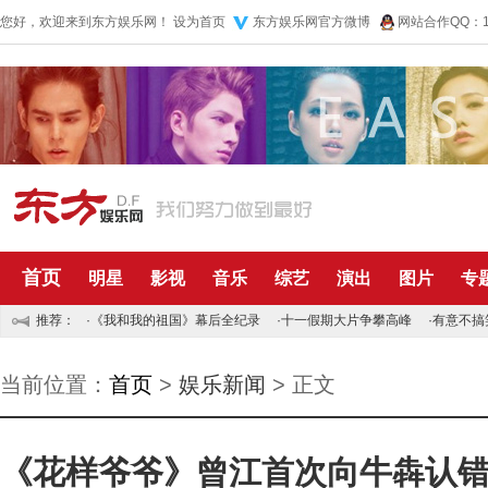
您好，欢迎来到东方娱乐网！
设为首页
东方娱乐网官方微博
网站合作QQ：10
首页
明星
影视
音乐
综艺
演出
图片
专
推荐：
·
《我和我的祖国》幕后全纪录
·
十一假期大片争攀高峰
·
有意不搞
当前位置：
首页
>
娱乐新闻
> 正文
《花样爷爷》曾江首次向牛犇认错 