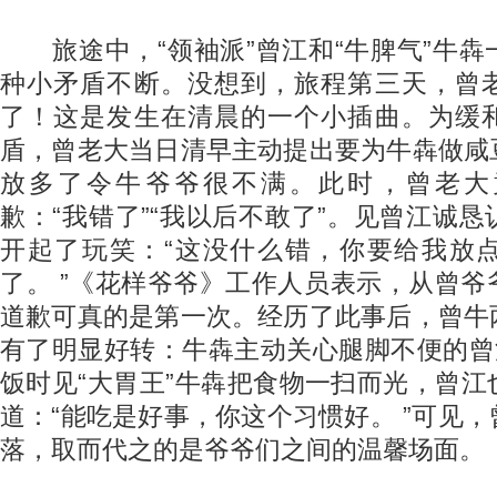
旅途中，“领袖派”曾江和“牛脾气”牛犇
种小矛盾不断。没想到，旅程第三天，曾
了！这是发生在清晨的一个小插曲。为缓
盾，曾老大当日清早主动提出要为牛犇做咸
放多了令牛爷爷很不满。此时，曾老大
歉：“我错了”“我以后不敢了”。见曾江诚
开起了玩笑：“这没什么错，你要给我放
了。 ”《花样爷爷》工作人员表示，从曾
道歉可真的是第一次。经历了此事后，曾牛
有了明显好转：牛犇主动关心腿脚不便的曾
饭时见“大胃王”牛犇把食物一扫而光，曾
道：“能吃是好事，你这个习惯好。 ”可见
落，取而代之的是爷爷们之间的温馨场面。