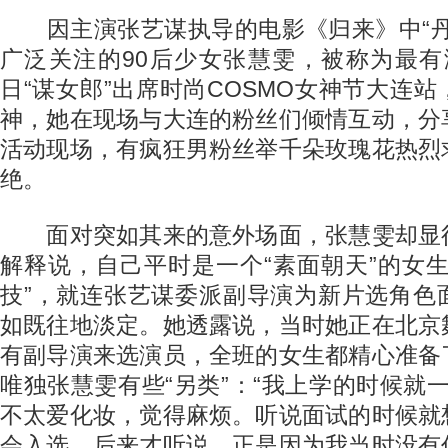
因主演张艺谋执导的电影《归来》中“丹
广泛关注的90后少女张慧雯，被称为最有
日“谋女郎”出席时尚COSMO女神节大连
神，她在现场与大连的粉丝们倾情互动，分
活动现场，有疯狂男粉丝举千朵玫瑰花热烈
绝。
面对突如其来的意外场面，张慧雯却显
解释说，自己平时是一个“素面朝天”的女
技”，就连张艺谋委派副导演为新片选角色
如既往地淡定。她透露说，当时她正在北京
有副导演来选演员，全班的女生都精心准备
唯独张慧雯有些“另类”：“我上学的时候就一
不太爱化妆，觉得麻烦。听说面试的时候就
会入选。后来才听说，正是因为我当时没有