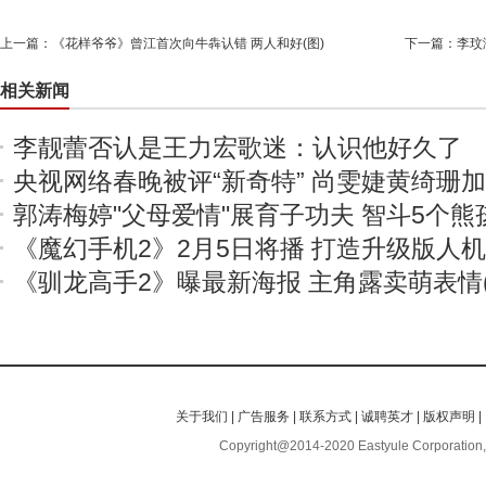
上一篇：
《花样爷爷》曾江首次向牛犇认错 两人和好(图)
下一篇：
李玟
相关新闻
李靓蕾否认是王力宏歌迷：认识他好久了
央视网络春晚被评“新奇特” 尚雯婕黄绮珊
郭涛梅婷"父母爱情"展育子功夫 智斗5个熊
《魔幻手机2》2月5日将播 打造升级版人
《驯龙高手2》曝最新海报 主角露卖萌表情(
关于我们
|
广告服务
|
联系方式
|
诚聘英才
|
版权声明
|
Copyright@2014-2020 Eastyule Corporation,