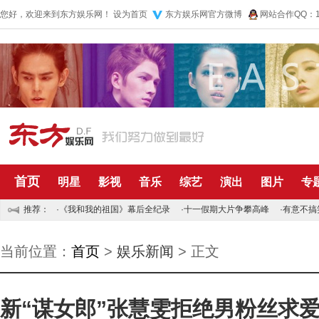
您好，欢迎来到东方娱乐网！
设为首页
东方娱乐网官方微博
网站合作QQ：10
首页
明星
影视
音乐
综艺
演出
图片
专
推荐：
·
《我和我的祖国》幕后全纪录
·
十一假期大片争攀高峰
·
有意不搞
当前位置：
首页
>
娱乐新闻
> 正文
新“谋女郎”张慧雯拒绝男粉丝求