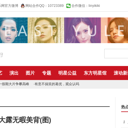
乐网官方微博
网站合作QQ：10723389
合作微信：linyikiki
艺
演出
图片
专题
明星公益
东方明星馆
滚动新
一假期大片争攀高峰
·
有意不搞笑的葛优，观众认吗
热
大露无暇美背(图)
1