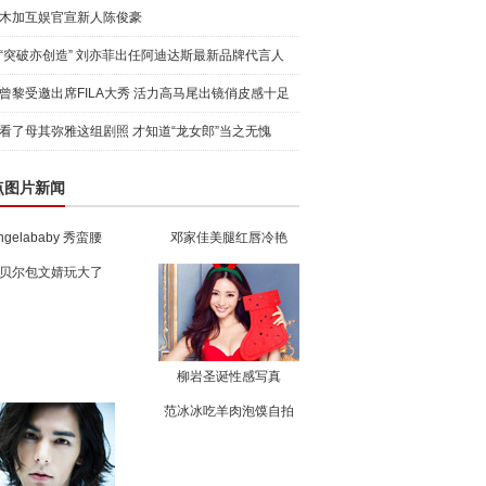
木加互娱官宣新人陈俊豪
“突破亦创造” 刘亦菲出任阿迪达斯最新品牌代言人
引爆
曾黎受邀出席FILA大秀 活力高马尾出镜俏皮感十足
看了母其弥雅这组剧照 才知道“龙女郎”当之无愧
点图片新闻
ngelababy 秀蛮腰
邓家佳美腿红唇冷艳
贝尔包文婧玩大了
柳岩圣诞性感写真
范冰冰吃羊肉泡馍自拍