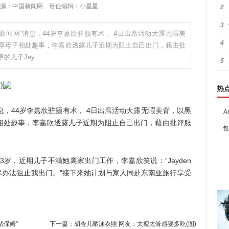
1:48 来源：中国新闻网 责任编辑：小星星
2
3
日新闻网”消息，44岁李嘉欣驻颜有术， 4日出席活动大露无暇美
4
享母子相处趣事，李嘉欣透露儿子近期为阻止自己出门，藉由批
的儿子Jay
5
热
息，44岁李嘉欣驻颜有术， 4日出席活动大露无暇美背，以黑
A
相处趣事，李嘉欣透露儿子近期为阻止自己出门，藉由批评服
包
岁，近期儿子不满她离家出门工作，李嘉欣笑说：“Jayden
尽办法阻止我出门。”接下来她计划与家人同赴东南亚旅行享受
猪保姆”
下一篇：
胡杏儿晒泳衣照 网友：太瘦太骨感要多吃(图)