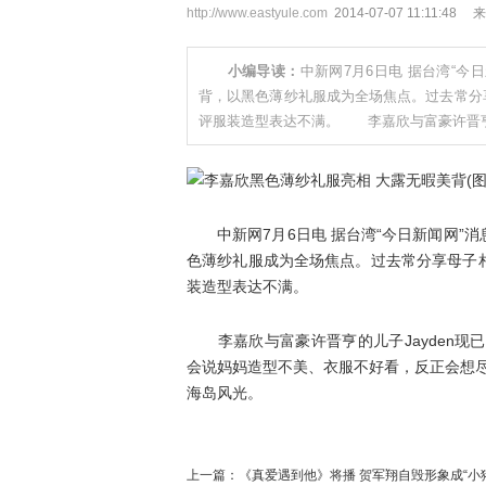
http://www.eastyule.com
2014-07-07 11:1
小编导读：
中新网7月6日电 据台湾“今
背，以黑色薄纱礼服成为全场焦点。过去常分
评服装造型表达不满。 李嘉欣与富豪许晋亨
中新网7月6日电 据台湾“今日新闻网”消
色薄纱礼服成为全场焦点。过去常分享母子
装造型表达不满。
李嘉欣与富豪许晋亨的儿子Jayden现已3
会说妈妈造型不美、衣服不好看，反正会想
海岛风光。
上一篇：
《真爱遇到他》将播 贺军翔自毁形象成“小