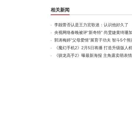
相关新闻
李靓蕾否认是王力宏歌迷：认识他好久了
央视网络春晚被评“新奇特” 尚雯婕黄绮珊
郭涛梅婷"父母爱情"展育子功夫 智斗5个熊
《魔幻手机2》2月5日将播 打造升级版人
《驯龙高手2》曝最新海报 主角露卖萌表情(