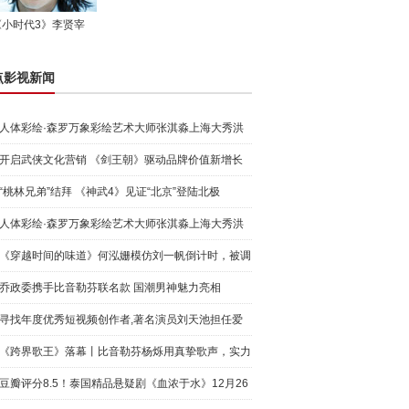
《小时代3》李贤宰
点影视新闻
人体彩绘·森罗万象彩绘艺术大师张淇淼上海大秀洪
荒宇宙
开启武侠文化营销 《剑王朝》驱动品牌价值新增长
“桃林兄弟”结拜 《神武4》见证“北京”登陆北极
人体彩绘·森罗万象彩绘艺术大师张淇淼上海大秀洪
荒宇宙
《穿越时间的味道》何泓姗模仿刘一帆倒计时，被调
侃“学人
乔政委携手比音勒芬联名款 国潮男神魅力亮相
寻找年度优秀短视频创作者,著名演员刘天池担任爱
奇艺号"奇
《跨界歌王》落幕丨比音勒芬杨烁用真挚歌声，实力
圈粉!
豆瓣评分8.5！泰国精品悬疑剧《血浓于水》12月26