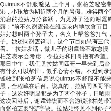
Quintus不舒服避见 上个月，张柏芝秘密带Lu
港，小孩放为期近两个月的暑假。难得两个
消息的拉姑万分雀跃，为见孙子还向谢霆
露：“前不久谢霆锋在维园录内地饮食节目
姑好想叫两个孙子去，名义上帮爸爸打气
子。她还同谢霆锋讲，这个节目如果有三代
看。” 拉姑发话，做儿子的谢霆锋不敢怠
柏芝表示会考虑，令拉姑和四哥抱有希望。
那日中午，我们见拉姑同四哥一早来到后台
有什么可以帮忙，似乎心情不错。不过到录
锋收到张柏芝信息说Quintus不舒服不
黑，全程藏在后台。说真的，拉姑同四哥平
子，这次好明显都是为了两个孙子，日晒雨
这次回港后，谢霆锋锲而不舍游说张柏芝带
而张柏芝耍“拖”字诀。拉姑始终见不到孙