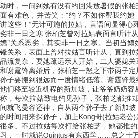
动时，一问到她有没有约回港放暑假的张柏
面有难色，并苦笑：“约？不如你帮我约她
讲这些！”无计可施的拉姑，言语间显得心
劣非一日之寒 张柏芝曾对拉姑表面言听计从
媳”关系恶劣，其实非一日之寒。当初当媳
锋关系，表面上曾对拉姑言听计从，直到拉
品流复杂，要她疏远亲人开始，二人婆媳关
和谢霆锋离婚后，张柏芝一怒之下带两子定
孙子要搬到很远而一度情绪低落。谢霆锋最
他们移至较近机程的新加坡，让爷爷奶奶容
称，每次拉姑致电约见孙子，张柏芝都推却
间就飞曼谷还神，自从两个孙子去了新加坡
的时间用来探孙子，加上Kong哥(拉姑老公
很多。不过拉姑每次打给张柏芝，她都推的，
习，一时就说Quintus有东西学……总之十