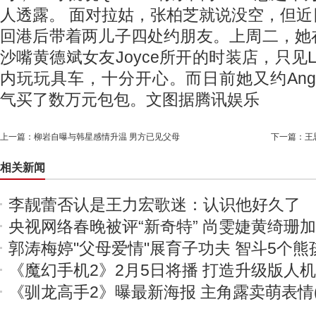
人透露。 面对拉姑，张柏芝就说没空，但
回港后带着两儿子四处约朋友。上周二，她
沙嘴黄德斌女友Joyce所开的时装店，只见Luc
内玩玩具车，十分开心。而日前她又约Angel
气买了数万元包包。文图据腾讯娱乐
上一篇：
柳岩自曝与韩星感情升温 男方已见父母
下一篇：
王
相关新闻
李靓蕾否认是王力宏歌迷：认识他好久了
央视网络春晚被评“新奇特” 尚雯婕黄绮珊
郭涛梅婷"父母爱情"展育子功夫 智斗5个熊
《魔幻手机2》2月5日将播 打造升级版人
《驯龙高手2》曝最新海报 主角露卖萌表情(