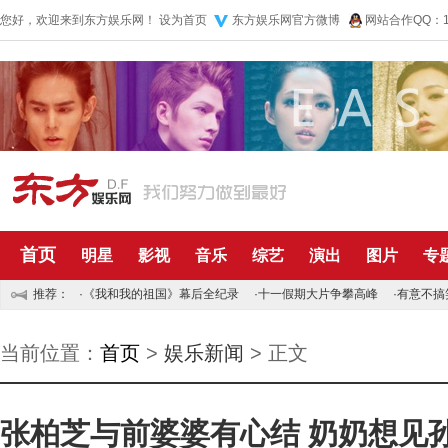
您好，欢迎来到东方娱乐网！
设为首页
东方娱乐网官方微博
网站合作QQ：10
首页
明星
影视
音乐
综艺
演出
图片
专
推荐：
·
《我和我的祖国》幕后全纪录
·
十一假期大片争攀高峰
·
有意不搞
当前位置：
首页
>
娱乐新闻
> 正文
张柏芝与前婆婆有心结 奶奶想见