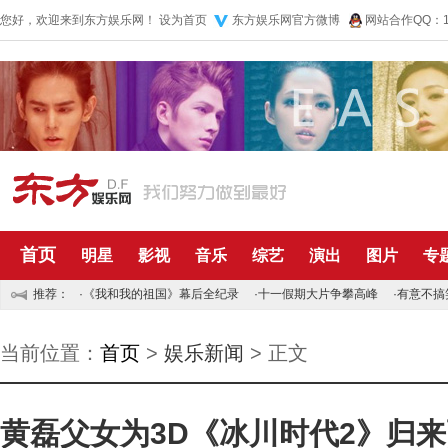
您好，欢迎来到东方娱乐网！
设为首页
东方娱乐网官方微博
网站合作QQ：10
首页
明星
影视
音乐
综艺
演出
图片
专
推荐：
·
《我和我的祖国》幕后全纪录
·
十一假期大片争攀高峰
·
有意不搞
当前位置：
首页
>
娱乐新闻
> 正文
黄磊父女为3D《冰川时代2》归