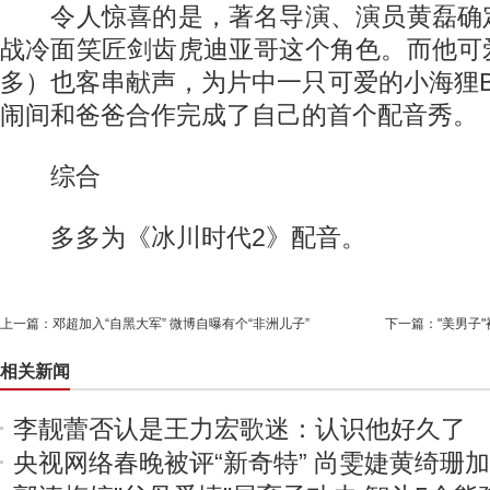
令人惊喜的是，著名导演、演员黄磊确
战冷面笑匠剑齿虎迪亚哥这个角色。而他可
多）也客串献声，为片中一只可爱的小海狸Be
闹间和爸爸合作完成了自己的首个配音秀。
综合
多多为《冰川时代2》配音。
上一篇：
邓超加入“自黑大军” 微博自曝有个“非洲儿子”
下一篇：
"美男子
相关新闻
李靓蕾否认是王力宏歌迷：认识他好久了
央视网络春晚被评“新奇特” 尚雯婕黄绮珊