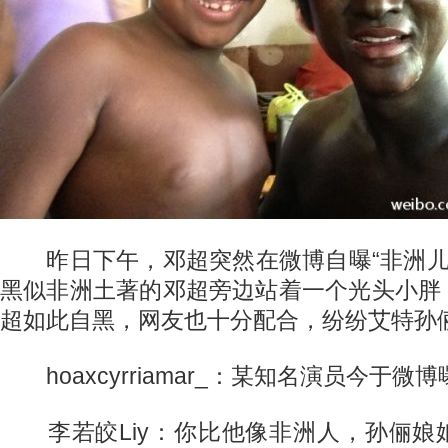
昨日下午，邓超突然在微博自曝“非洲儿子
黑似非洲土著的邓超旁边站着一个光头小胖
超如此自黑，网友也十分配合，纷纷艾特孙俪
hoaxcyrriamar_：某知名演员今于微
李若皎Liy：你比他像非洲人，孙俪娘