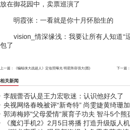
放在御花园中，卖票巡演了
明霞张：一看就是你十月怀胎生的
vision_情深缘浅：我要让所有人知道“
包了
上一篇：
《蝙蝠侠大战超人》定妆照曝光 明星阵容强大(图)
下一篇
相关新闻
李靓蕾否认是王力宏歌迷：认识他好久了
央视网络春晚被评“新奇特” 尚雯婕黄绮珊
郭涛梅婷"父母爱情"展育子功夫 智斗5个熊
《魔幻手机2》2月5日将播 打造升级版人