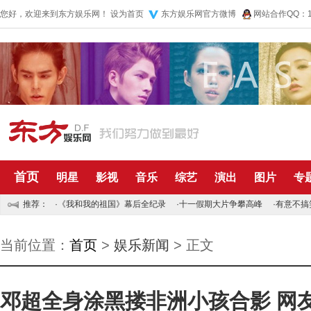
您好，欢迎来到东方娱乐网！
设为首页
东方娱乐网官方微博
网站合作QQ：10
首页
明星
影视
音乐
综艺
演出
图片
专
推荐：
·
《我和我的祖国》幕后全纪录
·
十一假期大片争攀高峰
·
有意不搞
当前位置：
首页
>
娱乐新闻
> 正文
邓超全身涂黑搂非洲小孩合影 网友