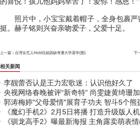
的喜悦！孩儿他妈妈幸苦了！爱你！感恩！”
照片中，小宝宝戴着帽子，全身包裹严
挺。赫子铭则兴奋亲吻爱子，父爱十足。
上一篇：
台湾女艺人Hold住姐因缺考遭大学退学(图)
下
相关新闻
李靓蕾否认是王力宏歌迷：认识他好久了
央视网络春晚被评“新奇特” 尚雯婕黄绮珊
郭涛梅婷"父母爱情"展育子功夫 智斗5个熊
《魔幻手机2》2月5日将播 打造升级版人
《驯龙高手2》曝最新海报 主角露卖萌表情(