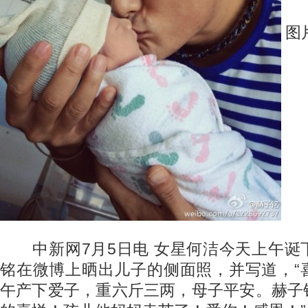
图
中新网7月5日电 女星何洁今天上午诞
铭在微博上晒出儿子的侧面照，并写道，“
午产下爱子，重六斤三两，母子平安。赫子