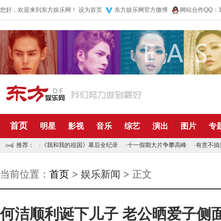
您好，欢迎来到东方娱乐网！
设为首页
东方娱乐网官方微博
网站合作QQ：10
首页
明星
影视
音乐
综艺
演出
图片
专
推荐：
·
《我和我的祖国》幕后全纪录
·
十一假期大片争攀高峰
·
有意不搞
当前位置：
首页
>
娱乐新闻
> 正文
何洁顺利诞下儿子 老公晒爱子侧面