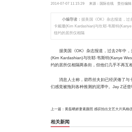
2014-07-07 11:15:29 来源：国际在线 责任编
小编导读：
据美国《OK》杂志报道，过去2
卡戴珊(Kim Kardashian)与坎耶·韦斯特
纽约的居所仅相隔
据美国《OK》杂志报道，过去2年中，美国歌手
(Kim Kardashian)与坎耶·韦斯特(K
约的居所仅相隔两条街，但他们几乎不再互
消息人士称，碧昂丝夫妇已经厌倦了与卡
们感觉被拖到各种推测的泥潭中。Jay Z还
上一篇：
黄磊晒娇妻素颜照 感叹拍出文艺大片风格(
相关新闻