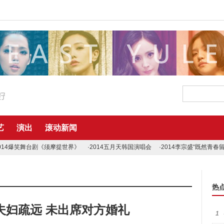
艺
演出
滚动新闻
014爆笑舞台剧《须摩提世界》
·2014五月天韩国演唱会
·2014李宗盛“既然青春
热
夫妇疏远 未出席对方婚礼
1