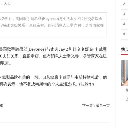
辑： 天天
2
3
年中，美国歌手碧昂丝(Beyonce)与丈夫Jay Z和社交名媛金·
4
(Kanye West)夫妇关系一直很亲密。但有消息人士曝光称，尽管两家在
5
碧昂丝(Beyonce)与丈夫Jay Z和社交名媛金·卡戴珊
热
anye West)夫妇关系一直很亲密。但有消息人士曝光称，尽管两家在纽
相联系。
戴珊品牌有关的一切。自从缺席卡戴珊与韦斯特婚礼后，他
曾明确表示，他不赞成韦斯特的个人生活选择。(沈姝华)
图)
下一篇：
最后一页