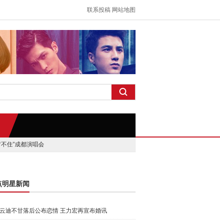
联系投稿
网站地图
留不住”成都演唱会
点明星新闻
云迪不甘落后公布恋情 王力宏再宣布婚讯