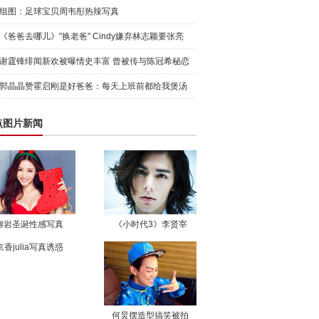
组图：足球宝贝周韦彤热辣写真
《爸爸去哪儿》"换老爸" Cindy嫌弃林志颖要张亮
谢霆锋绯闻新欢被曝情史丰富 曾被传与陈冠希秘恋
郭晶晶赞霍启刚是好爸爸：每天上班前都给我煲汤
点图片新闻
柳岩圣诞性感写真
《小时代3》李贤宰
京香julia写真诱惑
何炅摆造型搞笑被拍