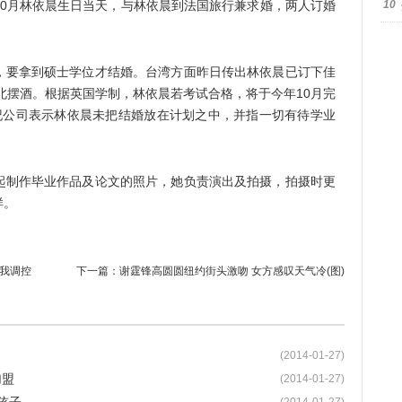
10月林依晨生日当天，与林依晨到法国旅行兼求婚，两人订婚
10
要拿到硕士学位才结婚。台湾方面昨日传出林依晨已订下佳
台北摆酒。根据英国学制，林依晨若考试合格，将于今年10月完
纪公司表示林依晨未把结婚放在计划之中，并指一切有待学业
制作毕业作品及论文的照片，她负责演出及拍摄，拍摄时更
样。
由我调控
下一篇：
谢霆锋高圆圆纽约街头激吻 女方感叹天气冷(图)
(2014-01-27)
加盟
(2014-01-27)
孩子
(2014-01-27)