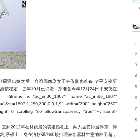
热
1
2
3
4
，继周迅出嫁之后，台湾偶像剧女王林依晨也准备当“平安夜新
5
es)感情稳定，去年10月已订婚，穿准备今年12月24日平安夜在
"ac_im86_1807" name="ac_im86_1807"
6
v=1&sp=1807,1,250,300,0,0,1,9" width="300" height="250"
7
ht="0" scrolling="no" allowtransparency="true" ></iframe>
8
直到2012年在林依晨的表姐婚礼上，两人被安排当伴郎、伴
9
戏剧系硕士，身在洛杉矶为家族打理潜水器材生意的林于超，