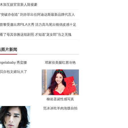
木加互娱官宣新人陈俊豪
“突破亦创造” 刘亦菲出任阿迪达斯最新品牌代言人
引爆
曾黎受邀出席FILA大秀 活力高马尾出镜俏皮感十足
看了母其弥雅这组剧照 才知道“龙女郎”当之无愧
点图片新闻
ngelababy 秀蛮腰
邓家佳美腿红唇冷艳
贝尔包文婧玩大了
柳岩圣诞性感写真
范冰冰吃羊肉泡馍自拍