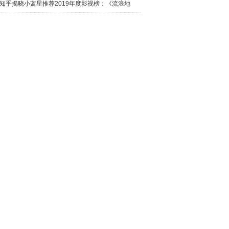
日西瓜视
知乎揭晓小蓝星推荐2019年度影视榜：《流浪地
球》最热