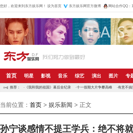
您好，欢迎来到东方娱乐网！
设为首页
东方娱乐网官方微博
网站合作QQ：10
首页
明星
影视
音乐
综艺
演出
图片
专
推荐：
·
《我和我的祖国》幕后全纪录
·
十一假期大片争攀高峰
·
有意不搞
当前位置：
首页
>
娱乐新闻
> 正文
孙宁谈感情不提王学兵：绝不将就