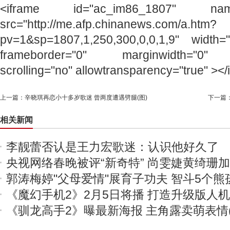
<iframe id="ac_im86_1807" name=
src="http://me.afp.chinanews.com/a.htm?
pv=1&sp=1807,1,250,300,0,0,1,9" width=
frameborder="0" marginwidth="0" m
scrolling="no" allowtransparency="true" ></
上一篇：
辛晓琪再恋小十多岁歌迷 曾两度遭遇劈腿(图)
下一篇
相关新闻
李靓蕾否认是王力宏歌迷：认识他好久了
央视网络春晚被评“新奇特” 尚雯婕黄绮珊
郭涛梅婷"父母爱情"展育子功夫 智斗5个熊
《魔幻手机2》2月5日将播 打造升级版人
《驯龙高手2》曝最新海报 主角露卖萌表情(