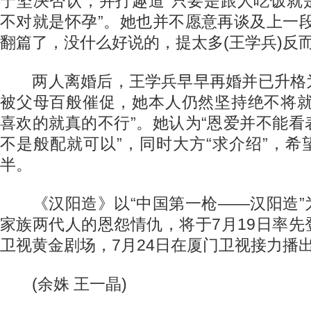
宁坚决否认，并打趣道“只要是跟人吃饭就
不对就是怀孕”。她也并不愿意再谈及上一
翻篇了，没什么好说的，提太多(王学兵)反
两人离婚后，王学兵早早再婚并已升格
被父母百般催促，她本人仍然坚持绝不将就
喜欢的就真的不行”。她认为“恩爱并不能
不是般配就可以”，同时大方“求介绍”，
半。
《汉阳造》以“中国第一枪——汉阳造”
家族两代人的恩怨情仇，将于7月19日率
卫视黄金剧场，7月24日在厦门卫视接力播
(余姝 王一晶)