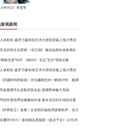
《小时代3》李贤宰
点影视新闻
人体彩绘·森罗万象彩绘艺术大师张淇淼上海大秀洪
荒宇宙
开启武侠文化营销 《剑王朝》驱动品牌价值新增长
“桃林兄弟”结拜 《神武4》见证“北京”登陆北极
人体彩绘·森罗万象彩绘艺术大师张淇淼上海大秀洪
荒宇宙
《穿越时间的味道》何泓姗模仿刘一帆倒计时，被调
侃“学人
乔政委携手比音勒芬联名款 国潮男神魅力亮相
寻找年度优秀短视频创作者,著名演员刘天池担任爱
奇艺号"奇
《跨界歌王》落幕丨比音勒芬杨烁用真挚歌声，实力
圈粉!
豆瓣评分8.5！泰国精品悬疑剧《血浓于水》12月26