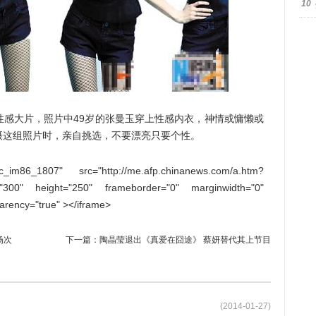
10
大片，照片中49岁的张曼玉穿上性感内衣，神情或慵懒或
摄这组照片时，亲自挑选，不要漂亮只要个性。
m86_1807" src="http://me.afp.chinanews.com/a.htm?
="300" height="250" frameborder="0" marginwidth="0"
parency="true" ></iframe>
场次
下一篇：
陶晶莹退出《真爱在囧途》 蔡妍替代其上节目
(2014-01-27)