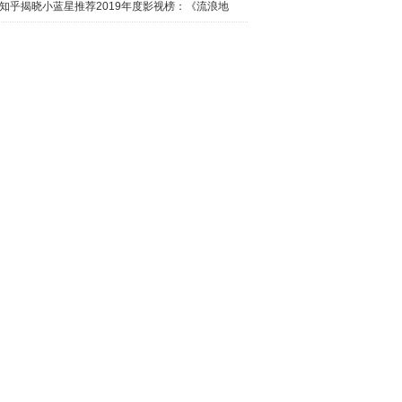
日西瓜视
知乎揭晓小蓝星推荐2019年度影视榜：《流浪地
球》最热