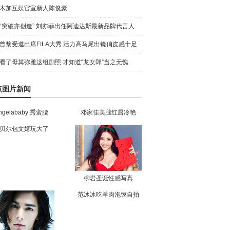
木加互娱官宣新人陈俊豪
“突破亦创造” 刘亦菲出任阿迪达斯最新品牌代言人
引爆
曾黎受邀出席FILA大秀 活力高马尾出镜俏皮感十足
看了母其弥雅这组剧照 才知道“龙女郎”当之无愧
点图片新闻
ngelababy 秀蛮腰
邓家佳美腿红唇冷艳
贝尔包文婧玩大了
柳岩圣诞性感写真
范冰冰吃羊肉泡馍自拍