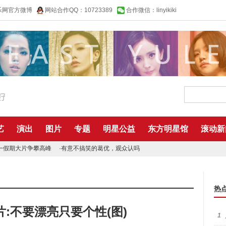
乐网官方微博
网站合作QQ：10723389
合作微信：linyikiki
艺
演出
图片
专题
明星公益
东方明星馆
滚动新
一假期大片争攀高峰
·
有意不搞笑的葛优，观众认吗
热
:不要漂亮只要个性(图)
1