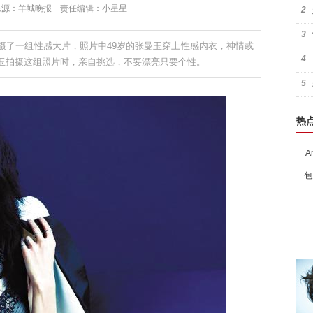
:41 来源：羊城晚报 责任编辑：小星星
2
3
摄了一组性感大片，照片中49岁的张曼玉穿上性感内衣，神情或
4
玉拍摄这组照片时，亲自挑选，不要漂亮只要个性。
5
热
A
包