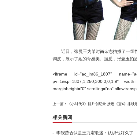
近日，张曼玉为某时尚杂志拍摄了一组性感
调皮，展示了她的骨感美。据悉，张曼玉拍
<iframe id="ac_im86_1807" name="ac_i
pv=1&sp=1807,1,250,300,0,0,1,9" width
marginheight="0" scrolling="no" allowtrans
上一篇：
《小时代3》排片创纪录 接近《变4》排映
相关新闻
李靓蕾否认是王力宏歌迷：认识他好久了