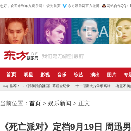
您好，欢迎来到东方娱乐网！
设为首页
东方娱乐网官方微博
网站合作QQ：10
首页
明星
影视
音乐
综艺
演出
图片
专
推荐：
·
《我和我的祖国》幕后全纪录
·
十一假期大片争攀高峰
·
有意不搞
当前位置：
首页
>
娱乐新闻
> 正文
《死亡派对》定档9月19日 周迅