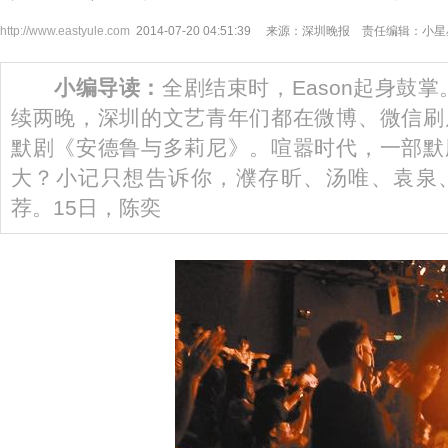
http://www.eastyule.com
2014-07-20 04:51:39 来源：深圳晚报 责任编辑：小
小编导读：
全剧结束时，Eason起身鼓
续两晚，深圳的文艺青年们都在微博、微信刷
默剧《安德鲁与多莉尼》。喧嚣时代，一部默
大？小记只想告诉你，濮存昕、汤唯、袁泉
荐。15日，陈奕