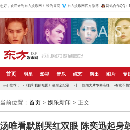
您好，欢迎来到东方娱乐网！
设为首页
东方娱乐网官方微博
网站合作QQ：10
首页
明星
影视
音乐
综艺
演出
图片
专
推荐：
·
《我和我的祖国》幕后全纪录
·
十一假期大片争攀高峰
·
有意不搞
当前位置：
首页
>
娱乐新闻
> 正文
汤唯看默剧哭红双眼 陈奕迅起身鼓