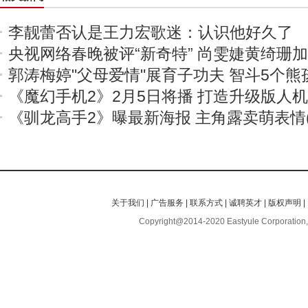
李靓蕾否认是王力宏歌迷：认识他好久了
央视网络春晚被评“新奇特” 尚雯婕黄绮珊
郭涛梅婷"父母爱情"展育子功夫 智斗5个熊
《魔幻手机2》2月5日将播 打造升级版人
《驯龙高手2》曝最新海报 主角露卖萌表情(
关于我们
|
广告服务
|
联系方式
|
诚聘英才
|
版权声明
|
Copyright@2014-2020 Eastyule Corporation,