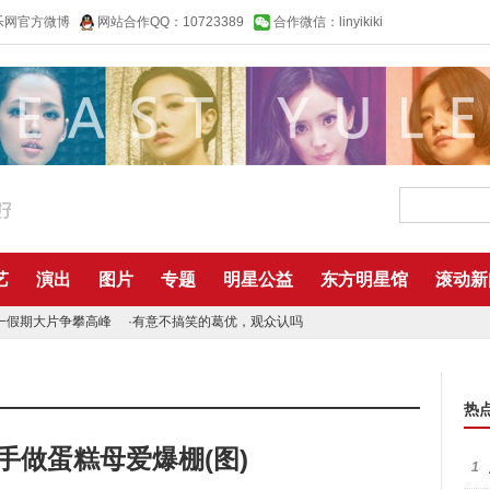
乐网官方微博
网站合作QQ：10723389
合作微信：linyikiki
艺
演出
图片
专题
明星公益
东方明星馆
滚动新
一假期大片争攀高峰
·
有意不搞笑的葛优，观众认吗
热
手做蛋糕母爱爆棚(图)
1