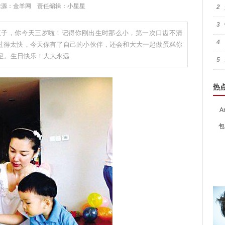
:31 来源：金羊网 责任编辑：小星星
2
3
王子，你今天三岁啦！记得你刚出生时那么小，第一次口齿不清
4
间过得太快，今天你有了自己的小伙伴，还会和大大一起做蛋糕你
足。生日快乐！大大永远
5
热
A
包