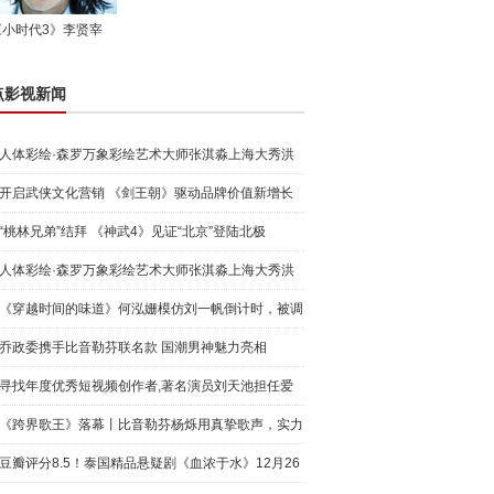
《小时代3》李贤宰
点影视新闻
人体彩绘·森罗万象彩绘艺术大师张淇淼上海大秀洪
荒宇宙
开启武侠文化营销 《剑王朝》驱动品牌价值新增长
“桃林兄弟”结拜 《神武4》见证“北京”登陆北极
人体彩绘·森罗万象彩绘艺术大师张淇淼上海大秀洪
荒宇宙
《穿越时间的味道》何泓姗模仿刘一帆倒计时，被调
侃“学人
乔政委携手比音勒芬联名款 国潮男神魅力亮相
寻找年度优秀短视频创作者,著名演员刘天池担任爱
奇艺号"奇
《跨界歌王》落幕丨比音勒芬杨烁用真挚歌声，实力
圈粉!
豆瓣评分8.5！泰国精品悬疑剧《血浓于水》12月26