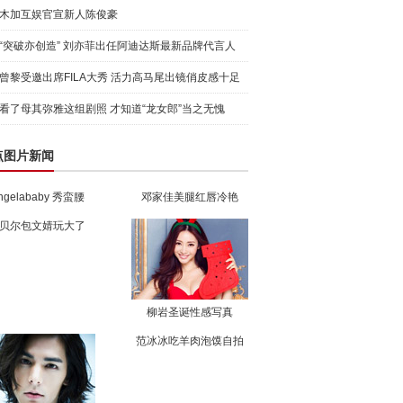
木加互娱官宣新人陈俊豪
“突破亦创造” 刘亦菲出任阿迪达斯最新品牌代言人
引爆
曾黎受邀出席FILA大秀 活力高马尾出镜俏皮感十足
看了母其弥雅这组剧照 才知道“龙女郎”当之无愧
点图片新闻
ngelababy 秀蛮腰
邓家佳美腿红唇冷艳
贝尔包文婧玩大了
柳岩圣诞性感写真
范冰冰吃羊肉泡馍自拍