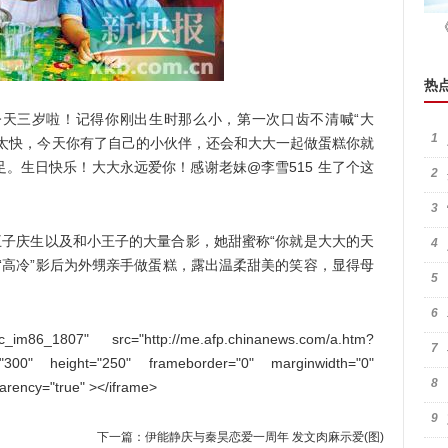
热
三岁啦！记得你刚出生时那么小，第一次口齿不清喊“大
1
得太快，今天你有了自己的小伙伴，还会和大大一起做蛋糕你就
。生日快乐！大大永远爱你！感谢老妹@李雪515 生了个这
2
3
子庆生以及和小王子的大量合影，她甜蜜称“你就是大大的天
4
“高冷”影后为外甥亲手做蛋糕，露出温柔甜美的笑容，显得母
5
6
m86_1807" src="http://me.afp.chinanews.com/a.htm?
7
="300" height="250" frameborder="0" marginwidth="0"
8
parency="true" ></iframe>
9
下一篇：
伊能静庆与秦昊恋爱一周年 发文肉麻示爱(图)