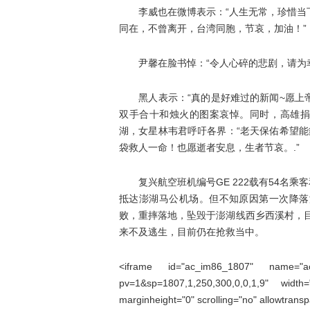
李威也在微博表示：“人生无常，珍惜当下
同在，不曾离开，台湾同胞，节哀，加油！”
尹馨在脸书悼：“令人心碎的悲剧，请为幸
黑人表示：“真的是好难过的新闻~愿上帝
双手合十和烛火的图案哀悼。同时，高雄捐
湖，女星林韦君呼吁各界：“老天保佑希望能
袋救人一命！也愿逝者安息，生者节哀。.”
复兴航空班机编号GE 222载有54名乘客
抵达澎湖马公机场。但不知原因第一次降落
败，重摔落地，坠毁于澎湖线西乡西溪村，目
来不及逃生，目前仍在抢救当中。
<iframe id="ac_im86_1807" name="ac_i
pv=1&sp=1807,1,250,300,0,0,1,9" width
marginheight="0" scrolling="no" allowtrans