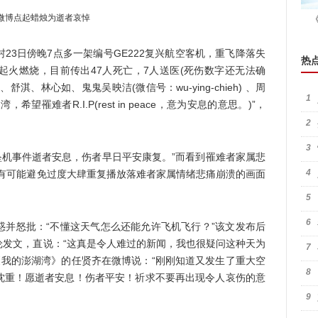
微博点起蜡烛为逝者哀悼
3日傍晚7点多一架编号GE222复兴航空客机，重飞降落失
热
起火燃烧，目前传出47人死亡，7人送医(死伤数字还无法确
、林心如、鬼鬼吴映洁(微信号：wu-ying-chieh) 、周
1
罹难者R.I.P(rest in peace，意为安息的意思。)”，
2
3
坠机事件逝者安息，伤者早日平安康复。”而看到罹难者家属悲
4
没有可能避免过度大肆重复播放落难者家属情绪悲痛崩溃的画面
5
6
怒批：“不懂这天气怎么还能允许飞机飞行？”该文发布后
纶发文，直说：“这真是令人难过的新闻，我也很疑问这种天为
7
《我的澎湖湾》的任贤齐在微博说：“刚刚知道又发生了重大空
8
沈重！愿逝者安息！伤者平安！祈求不要再出现令人哀伤的意
9