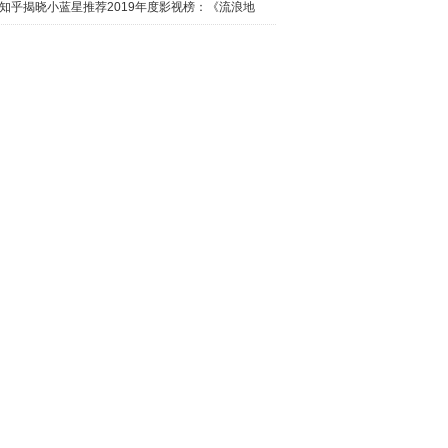
日西瓜视
知乎揭晓小蓝星推荐2019年度影视榜：《流浪地
球》最热