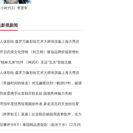
《小时代3》李贤宰
点影视新闻
人体彩绘·森罗万象彩绘艺术大师张淇淼上海大秀洪
荒宇宙
开启武侠文化营销 《剑王朝》驱动品牌价值新增长
“桃林兄弟”结拜 《神武4》见证“北京”登陆北极
人体彩绘·森罗万象彩绘艺术大师张淇淼上海大秀洪
荒宇宙
《穿越时间的味道》何泓姗模仿刘一帆倒计时，被调
侃“学人
乔政委携手比音勒芬联名款 国潮男神魅力亮相
寻找年度优秀短视频创作者,著名演员刘天池担任爱
奇艺号"奇
《跨界歌王》落幕丨比音勒芬杨烁用真挚歌声，实力
圈粉!
豆瓣评分8.5！泰国精品悬疑剧《血浓于水》12月26