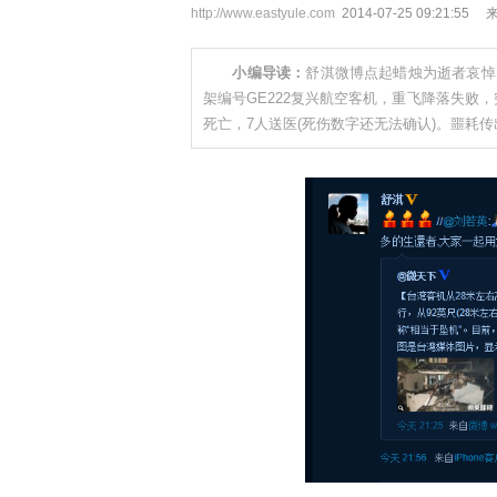
http://www.eastyule.com
2014-07-25 09:21
小编导读：
舒淇微博点起蜡烛为逝者哀悼
架编号GE222复兴航空客机，重飞降落失败
死亡，7人送医(死伤数字还无法确认)。噩耗