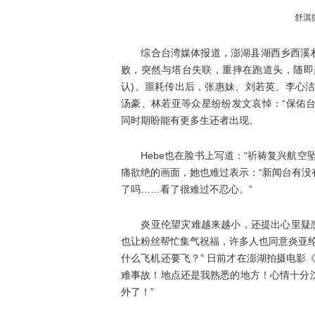
舒淇
综合台湾媒体报道，澎湖县湖西乡西溪村2
败，突然与塔台失联，重摔在跑道头，随即
认)。噩耗传出后，张惠妹、刘若英、李心洁、舒淇
汤豪、林若亚等众星纷纷发文哀悼：“保佑台湾，希望
同时期盼能有更多生还者出现。
Hebe也在脸书上写道：“祈祷复兴航空
痛欲绝的画面，她也难过表示：“新闻台有
了吗……看了很难过不忍心。”
炎亚伦望灾难越来越小，还提出心里疑惑并
也让粉丝帮忙集气祝福，许多人也同意炎亚
什么飞机还要飞？” 日前才在澎湖拍摄电影
难事故！地点还是我熟悉的地方！心情十分
外了！”