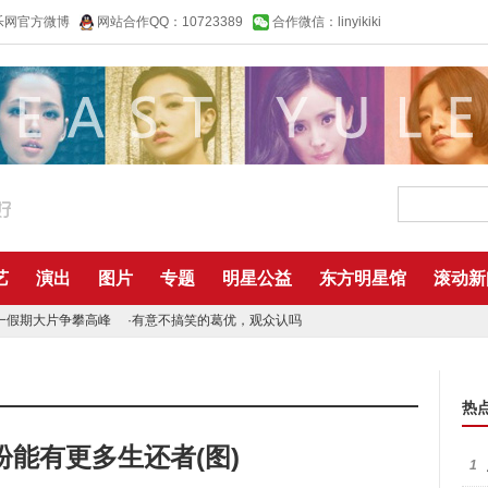
乐网官方微博
网站合作QQ：10723389
合作微信：linyikiki
艺
演出
图片
专题
明星公益
东方明星馆
滚动新
一假期大片争攀高峰
·
有意不搞笑的葛优，观众认吗
热
能有更多生还者(图)
1