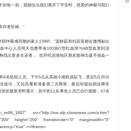
10
的每一刻，我相信当我们离开了平安时，慈爱的神都与我们
存者祈祷。”
陪伴罹难同胞的家人们RIP。”梁静茹和刘若英都在微博贴出
血中心人员明天也携带各100袋O型红血球与AB型血浆到澎
夠找出更多生还者.。.也拜托澎湖地区朋友能伸出援手捐血一
和4名机组人员。下午5点从高雄小港机场起飞，原定5点35分
没成功，又拉高重新准备第二次降落，最后却疑似因迫降失
前的最新资料显示，其中的11名乘坐人员已自行脱困，47名
m86_1807" src="http://me.afp.chinanews.com/a.htm?
="300" height="250" frameborder="0" marginwidth="0"
parency="true" ></iframe>