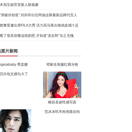
木加互娱官宣新人陈俊豪
“突破亦创造” 刘亦菲出任阿迪达斯最新品牌代言人
引爆
曾黎受邀出席FILA大秀 活力高马尾出镜俏皮感十足
看了母其弥雅这组剧照 才知道“龙女郎”当之无愧
点图片新闻
ngelababy 秀蛮腰
邓家佳美腿红唇冷艳
贝尔包文婧玩大了
柳岩圣诞性感写真
范冰冰吃羊肉泡馍自拍