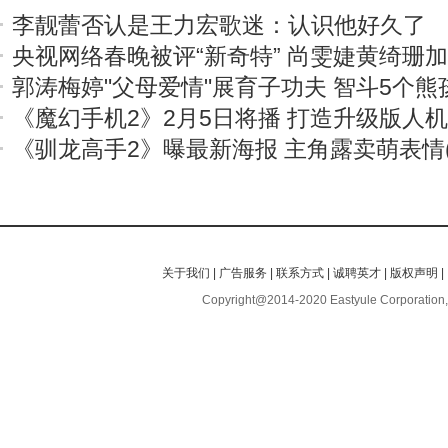
李靓蕾否认是王力宏歌迷：认识他好久了
央视网络春晚被评“新奇特” 尚雯婕黄绮珊
郭涛梅婷"父母爱情"展育子功夫 智斗5个熊
《魔幻手机2》2月5日将播 打造升级版人
《驯龙高手2》曝最新海报 主角露卖萌表情(
关于我们
|
广告服务
|
联系方式
|
诚聘英才
|
版权声明
|
Copyright@2014-2020 Eastyule Corporation,