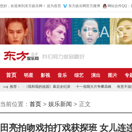
您好，欢迎来到东方娱乐网！
设为首页
东方娱乐网官方微博
网站合作QQ：10
首页
明星
影视
音乐
综艺
演出
图片
专
推荐：
·
《我和我的祖国》幕后全纪录
·
十一假期大片争攀高峰
·
有意不搞
当前位置：
首页
>
娱乐新闻
> 正文
田亮拍吻戏拍打戏获探班 女儿连连喊