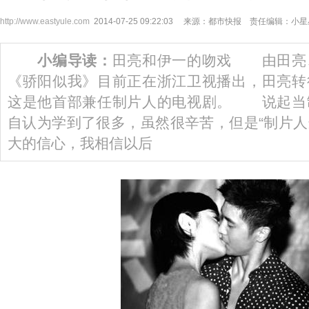
http://www.eastyule.com
2014-07-25 09:22:03 来源：都市快报 责任编辑：小
小编导读：
田亮和伊一的吻戏 由田亮
《骄阳似我》目前正在浙江卫视播出，田亮转
这是他首部兼任制片人的电视剧。 说起当
自认为学到了很多，虽然很辛苦，但是“制片
大的信心，我相信以后