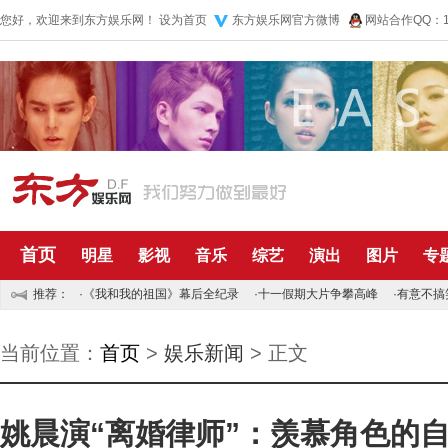
您好，欢迎来到东方娱乐网！
设为首页
东方娱乐网官方微博
网站合作QQ：10
首页
明星
影视
音乐
综艺
演出
图片
专
推荐：
·
《我和我的祖国》幕后全纪录
·
十一假期大片争攀高峰
·
有意不搞
当前位置：
首页
>
娱乐新闻
> 正文
姚晨演“离婚律师”：羡慕角色的自