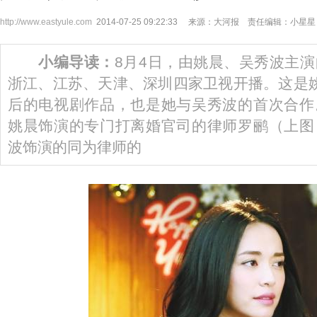
http://www.eastyule.com
2014-07-25 09:22:33 来源：大河报 责任编辑：小星星
小编导读：
8月4日，由姚晨、吴秀波主
浙江、江苏、天津、深圳四家卫视开播。这是
后的电视剧作品，也是她与吴秀波的首次合作
姚晨饰演的专门打离婚官司的律师罗鹂（上图
波饰演的同为律师的