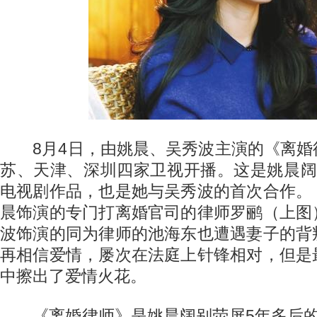
8月4日，由姚晨、吴秀波主演的《离婚
苏、天津、深圳四家卫视开播。这是姚晨阔
电视剧作品，也是她与吴秀波的首次合作。
晨饰演的专门打离婚官司的律师罗鹂（上图
波饰演的同为律师的池海东也遭遇妻子的背
再相信爱情，屡次在法庭上针锋相对，但是
中擦出了爱情火花。
《离婚律师》是姚晨阔别荧屏5年多后的