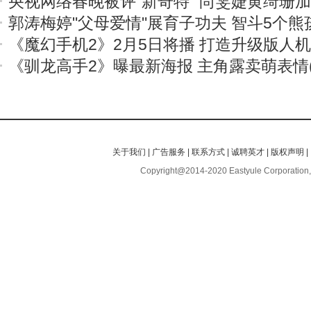
央视网络春晚被评“新奇特” 尚雯婕黄绮珊
郭涛梅婷"父母爱情"展育子功夫 智斗5个熊
《魔幻手机2》2月5日将播 打造升级版人
《驯龙高手2》曝最新海报 主角露卖萌表情(
关于我们
|
广告服务
|
联系方式
|
诚聘英才
|
版权声明
|
Copyright@2014-2020 Eastyule Corporation,