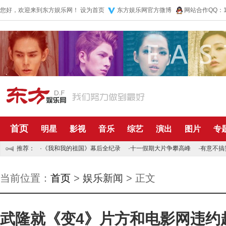
您好，欢迎来到东方娱乐网！
设为首页
东方娱乐网官方微博
网站合作QQ：10
首页
明星
影视
音乐
综艺
演出
图片
专
推荐：
·
《我和我的祖国》幕后全纪录
·
十一假期大片争攀高峰
·
有意不搞
当前位置：
首页
>
娱乐新闻
> 正文
武隆就《变4》片方和电影网违约起