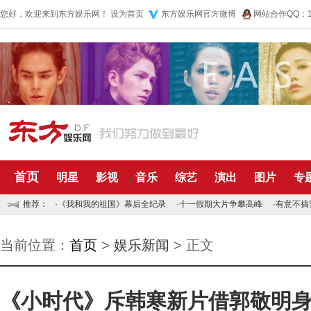
您好，欢迎来到东方娱乐网！
设为首页
东方娱乐网官方微博
网站合作QQ：10
首页
明星
影视
音乐
综艺
演出
图片
专
推荐：
·
《我和我的祖国》幕后全纪录
·
十一假期大片争攀高峰
·
有意不搞
当前位置：
首页
>
娱乐新闻
> 正文
《小时代》斥韩寒新片借郭敬明身