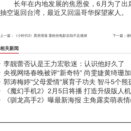
长年在内地发展的焦恩俊，6月为了出
抽空返回台湾，最近又回温哥华探望家人。
上一篇：
《小时代3》票房滑落 显粉丝电影后劲不足规律
下一篇：
谢
相关新闻
李靓蕾否认是王力宏歌迷：认识他好久了
央视网络春晚被评“新奇特” 尚雯婕黄绮珊
郭涛梅婷"父母爱情"展育子功夫 智斗5个熊
《魔幻手机2》2月5日将播 打造升级版人
《驯龙高手2》曝最新海报 主角露卖萌表情(