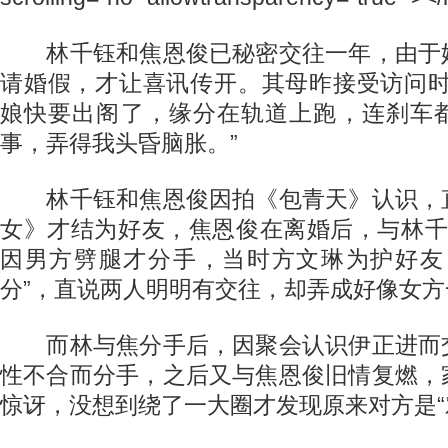
林千钰和焦恩俊已秘密交往一年，由于
请婚假，才让喜讯传开。其母昨接受访问时
娘快要出阁了，缘分在轨道上跑，连刹车
事，弄得我头昏脑胀。”
林千钰和焦恩俊因拍《包青天》认识，
女》才结为好友，焦恩俊在离婚后，与林千
因男方劈腿才分手，当时方文琳为护好友
分”，直说两人明明有交往，却弄成好像女方
而林与焦分手后，因聚会认识伊正进而
性不合而分手，之后又与焦恩俊旧情复燃，
惊讶，没想到绕了一大圈才发现原来对方是“