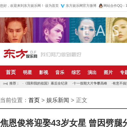
您好，欢迎来到东方娱乐网！
设为首页
东方娱乐网官方微博
网站合作QQ：10
首页
明星
影视
音乐
综艺
演出
图片
专
推荐：
·
《我和我的祖国》幕后全纪录
·
十一假期大片争攀高峰
·
有意不搞
当前位置：
首页
>
娱乐新闻
> 正文
焦恩俊将迎娶43岁女星 曾因劈腿分