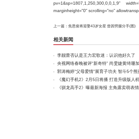
pv=1&sp=1807,1,250,300,0,0,1,9" width
marginheight="0" scrolling="no" allowtrans
上一篇：
焦恩俊将迎娶43岁女星 曾因劈腿分手(图)
相关新闻
李靓蕾否认是王力宏歌迷：认识他好久了
央视网络春晚被评“新奇特” 尚雯婕黄绮珊
郭涛梅婷"父母爱情"展育子功夫 智斗5个熊
《魔幻手机2》2月5日将播 打造升级版人
《驯龙高手2》曝最新海报 主角露卖萌表情(