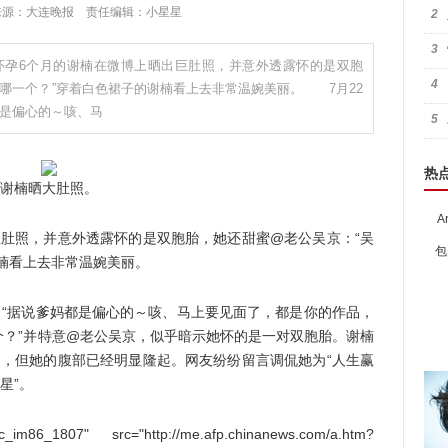
:23 来源：大连晚报 责任编辑：小星星
2
3
孕6个月的谢楠在微博上晒出巨肚照，并意外透露怀的是双胞
4
哪一个？”穿着白色裙子的谢楠看上去非常温婉美丽。 7月22
都是偏心的～咳、马
5
热
谢楠晒大肚照。
A
照，并意外透露怀的是双胞胎，她还甜蜜@老公吴京：“吴
包
楠看上去非常温婉美丽。
“据说爹妈都是偏心的～咳、马上要见面了，都是你的作品，
个？”并特意@老公吴京，似乎暗示她怀的是一对双胞胎。谢楠
月，但她的腹部已经明显隆起。网友纷纷留言调侃她为“人生赢
星”。
m86_1807" src="http://me.afp.chinanews.com/a.htm?