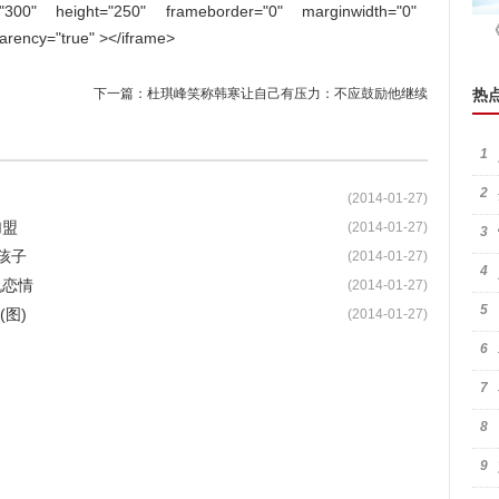
="300" height="250" frameborder="0" marginwidth="0"
parency="true" ></iframe>
下一篇：
杜琪峰笑称韩寒让自己有压力：不应鼓励他继续
热
1
2
(2014-01-27)
加盟
(2014-01-27)
3
孩子
(2014-01-27)
4
机恋情
(2014-01-27)
5
图)
(2014-01-27)
6
7
8
9