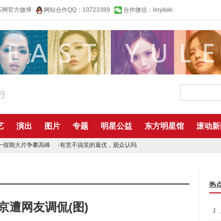
乐网官方微博
网站合作QQ：10723389
合作微信：linyikiki
艺
演出
图片
专题
明星公益
东方明星馆
滚动新
一假期大片争攀高峰
·
有意不搞笑的葛优，观众认吗
热
京遭网友调侃(图)
1