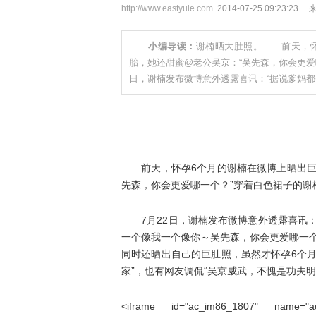
http://www.eastyule.com
2014-07-25 09:23
小编导读：
谢楠晒大肚照。 前天，怀
胎，她还甜蜜@老公吴京：“吴先森，你会更爱
日，谢楠发布微博意外透露喜讯：“据说爹妈
前天，怀孕6个月的谢楠在微博上晒出巨肚
先森，你会更爱哪一个？”穿着白色裙子的谢
7月22日，谢楠发布微博意外透露喜讯：
一个像我一个像你～吴先森，你会更爱哪一
同时还晒出自己的巨肚照，虽然才怀孕6个
家”，也有网友调侃“吴京威武，不愧是功夫明
<iframe id="ac_im86_1807" name="ac_i