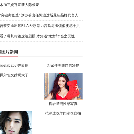
木加互娱官宣新人陈俊豪
“突破亦创造” 刘亦菲出任阿迪达斯最新品牌代言人
引爆
曾黎受邀出席FILA大秀 活力高马尾出镜俏皮感十足
看了母其弥雅这组剧照 才知道“龙女郎”当之无愧
点图片新闻
ngelababy 秀蛮腰
邓家佳美腿红唇冷艳
贝尔包文婧玩大了
柳岩圣诞性感写真
范冰冰吃羊肉泡馍自拍