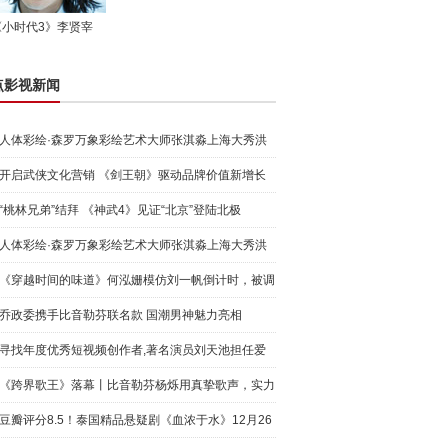
《小时代3》李贤宰
点影视新闻
人体彩绘·森罗万象彩绘艺术大师张淇淼上海大秀洪
荒宇宙
开启武侠文化营销 《剑王朝》驱动品牌价值新增长
“桃林兄弟”结拜 《神武4》见证“北京”登陆北极
人体彩绘·森罗万象彩绘艺术大师张淇淼上海大秀洪
荒宇宙
《穿越时间的味道》何泓姗模仿刘一帆倒计时，被调
侃“学人
乔政委携手比音勒芬联名款 国潮男神魅力亮相
寻找年度优秀短视频创作者,著名演员刘天池担任爱
奇艺号"奇
《跨界歌王》落幕丨比音勒芬杨烁用真挚歌声，实力
圈粉!
豆瓣评分8.5！泰国精品悬疑剧《血浓于水》12月26