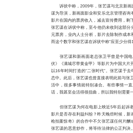
诉状中称，2009年，张艺谋与北京新画
谋为导演，新画面影业和安乐北京管理咨询
影片在国内的票房收入，减去宣传费用，剩下
张艺谋在诉状中称，至今他仍未收到这部分分
元票房，业内人士分析，影片去除制作成本和各
而这个数字和张艺谋在诉状中称“应至少分得1
张艺谋和新画面老总张卫平曾是中国电影
伏》《满城尽带黄金甲》等影片为中国大片开
以16年时间打造的“二张时代”。张艺谋于
态中。此后，张艺谋也曾直接表明此前与张
活中，很多事情就特别凑合。有些事情一直
话，我甚至会活得很扭曲，所以我特别需要一
但张艺谋为何在电影上映近5年后起诉老
影片是否存在利益纠纷？昨天晚些时候，新
枪拍案惊奇》的合作中不欠张艺谋任何片酬
张艺谋的恶意炒作，将等待法律的公正判决