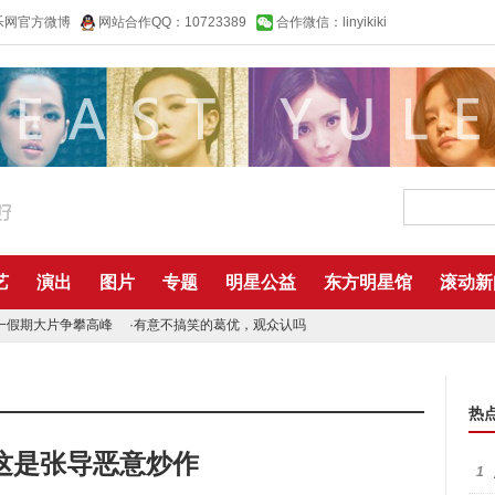
乐网官方微博
网站合作QQ：10723389
合作微信：linyikiki
艺
演出
图片
专题
明星公益
东方明星馆
滚动新
一假期大片争攀高峰
·
有意不搞笑的葛优，观众认吗
热
这是张导恶意炒作
1