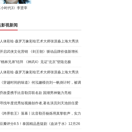
《小时代3》李贤宰
点影视新闻
人体彩绘·森罗万象彩绘艺术大师张淇淼上海大秀洪
荒宇宙
开启武侠文化营销 《剑王朝》驱动品牌价值新增长
“桃林兄弟”结拜 《神武4》见证“北京”登陆北极
人体彩绘·森罗万象彩绘艺术大师张淇淼上海大秀洪
荒宇宙
《穿越时间的味道》何泓姗模仿刘一帆倒计时，被调
侃“学人
乔政委携手比音勒芬联名款 国潮男神魅力亮相
寻找年度优秀短视频创作者,著名演员刘天池担任爱
奇艺号"奇
《跨界歌王》落幕丨比音勒芬杨烁用真挚歌声，实力
圈粉!
豆瓣评分8.5！泰国精品悬疑剧《血浓于水》12月26