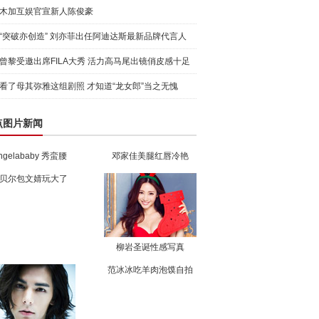
木加互娱官宣新人陈俊豪
“突破亦创造” 刘亦菲出任阿迪达斯最新品牌代言人
引爆
曾黎受邀出席FILA大秀 活力高马尾出镜俏皮感十足
看了母其弥雅这组剧照 才知道“龙女郎”当之无愧
点图片新闻
ngelababy 秀蛮腰
邓家佳美腿红唇冷艳
贝尔包文婧玩大了
柳岩圣诞性感写真
范冰冰吃羊肉泡馍自拍