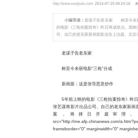
http://www.eastyule.com
2014-07-25 09:24
小编导读：
老谋子告老东家 称至今未
的电影《三枪拍案惊奇》昨日再成焦点。因称其
司、自己的老东家新画面影业告上法庭。北京
老谋子告老东家
称至今未获电影“三枪”分成
新画面：这是张导恶意炒作
5年前上映的电影《三枪拍案惊奇》昨日再
张艺谋将影片出品公司、自己的老东家新画
案，将择日开庭审理。 <iframe id="
src="http://me.afp.chinanews.com/a.htm?p
frameborder="0" marginwidth="0" marginheig