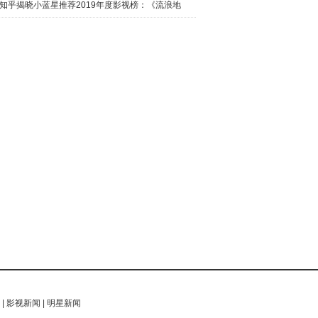
日西瓜视
知乎揭晓小蓝星推荐2019年度影视榜：《流浪地
球》最热
|
影视新闻
|
明星新闻