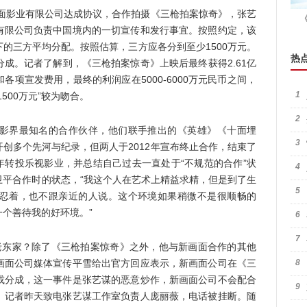
面影业有限公司达成协议，合作拍摄《三枪拍案惊奇》，张艺
有限公司负责中国境内的一切宣传和发行事宜。按照约定，该
的三方平均分配。按照估算，三方应各分到至少1500万元。
热
成。记者了解到，《三枪拍案惊奇》上映后最终获得2.61亿
项宣发费用，最终的利润应在5000-6000万元民币之间，
1
500万元”较为吻合。
2
界最知名的合作伙伴，他们联手推出的《英雄》《十面埋
3
创多个先河与纪录，但两人于2012年宣布终止合作，结束了
去年转投乐视影业，并总结自己过去一直处于“不规范的合作”状
4
卫平合作时的状态，“我这个人在艺术上精益求精，但是到了生
5
忍着，也不跟亲近的人说。这个环境如果稍微不是很顺畅的
个善待我的好环境。”
6
7
东家？除了《三枪拍案惊奇》之外，他与新画面合作的其他
画面公司媒体宣传平雪给出官方回应表示，新画面公司在《三
8
或分成，这一事件是张艺谋的恶意炒作，新画面公司不会配合
9
。记者昨天致电张艺谋工作室负责人庞丽薇，电话被挂断。随