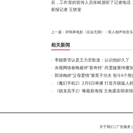
后，工作室的宣传人员张斌接听了记者电话
新报记者 王轶斐
上一篇：
评韩寒电影《后会无期》：双人相声加音乐
相关新闻
李靓蕾否认是王力宏歌迷：认识他好久了
央视网络春晚被评“新奇特” 尚雯婕黄绮珊
郭涛梅婷"父母爱情"展育子功夫 智斗5个熊
《魔幻手机2》2月5日将播 打造升级版人
《驯龙高手2》曝最新海报 主角露卖萌表情(
关于我们
|
广告服务