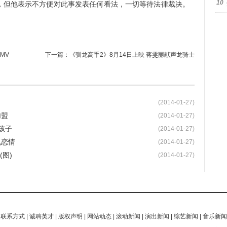
10
，但他表示不方便对此事发表任何看法，一切等待法律裁决。
MV
下一篇：
《驯龙高手2》8月14日上映 蒋雯丽献声龙骑士
(2014-01-27)
加盟
(2014-01-27)
孩子
(2014-01-27)
机恋情
(2014-01-27)
图)
(2014-01-27)
|
联系方式
|
诚聘英才
|
版权声明
|
网站动态
|
滚动新闻
|
演出新闻
|
综艺新闻
|
音乐新闻