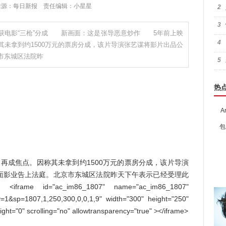
:16 来源：每日新报 责任编辑：小星星
2
3
获电影“三枪”分成 新画面：这是张导恶意炒作 5年前上映
4
未拿到约1500万元的票房分成，该片导演张艺谋将影片出品公
市东城区法院昨
5
热
A
包
成焦点。因称其未拿到约1500万元的票房分成，该片导演
面影业告上法庭。北京市东城区法院昨天下午表示已经受理此
ac_im86_1807" name="ac_im86_1807"
v=1&sp=1807,1,250,300,0,0,1,9" width="300" height="250"
ht="0" scrolling="no" allowtransparency="true" ></iframe>