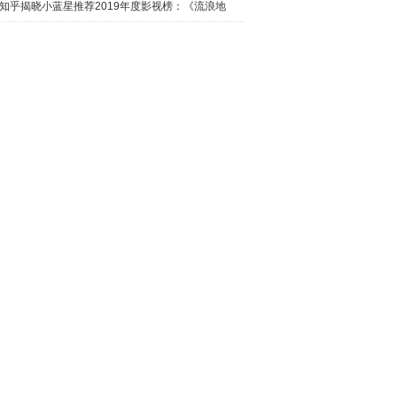
日西瓜视
知乎揭晓小蓝星推荐2019年度影视榜：《流浪地
球》最热