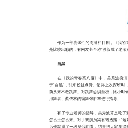
作为一部尝试性的周播栏目剧，《我的青
是比较出彩的，有网友甚至称“波叔成了老顽
自黑
在《我的青春高八度》中，吴秀波扮演的
于“自黑”，引来粉丝点赞。记得上次探班时
前从来不敢跳舞。对跳舞恐惧至极，比小时
用舞者、蔡依林的编舞张胜丰进行指导。
有了专业老师的指导，吴秀波算是吃了颗“
怎么土怎么来。对手戏演员梁君诺透露：“
后他就跳了一段给我们看，结果把大家笑得