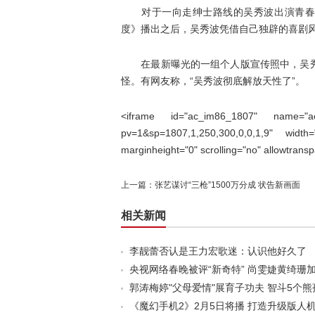
对于一向走绅士路线的吴秀波出演青春题
度》播出之后，吴秀波凭借自己独辟的喜剧风
在最新曝光的一组个人版宣传照中，吴秀
怪。有网友称，“吴秀波彻底解放天性了”。
<iframe id="ac_im86_1807" name="ac_i
pv=1&sp=1807,1,250,300,0,0,1,9" width
marginheight="0" scrolling="no" allowtrans
上一篇：
张艺谋讨“三枪”1500万分成 状告新画面
相关新闻
李靓蕾否认是王力宏歌迷：认识他好久了
央视网络春晚被评“新奇特” 尚雯婕黄绮珊
郭涛梅婷"父母爱情"展育子功夫 智斗5个熊
《魔幻手机2》2月5日将播 打造升级版人