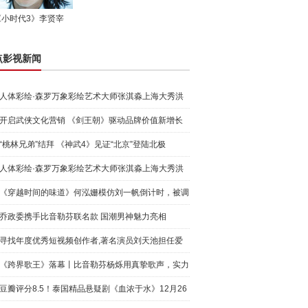
《小时代3》李贤宰
点影视新闻
人体彩绘·森罗万象彩绘艺术大师张淇淼上海大秀洪
荒宇宙
开启武侠文化营销 《剑王朝》驱动品牌价值新增长
“桃林兄弟”结拜 《神武4》见证“北京”登陆北极
人体彩绘·森罗万象彩绘艺术大师张淇淼上海大秀洪
荒宇宙
《穿越时间的味道》何泓姗模仿刘一帆倒计时，被调
侃“学人
乔政委携手比音勒芬联名款 国潮男神魅力亮相
寻找年度优秀短视频创作者,著名演员刘天池担任爱
奇艺号"奇
《跨界歌王》落幕丨比音勒芬杨烁用真挚歌声，实力
圈粉!
豆瓣评分8.5！泰国精品悬疑剧《血浓于水》12月26