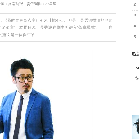
:26 来源：河南商报 责任编辑：小星星
2
3
，《我的青春高八度》引来吐槽不少。但是，吴秀波扮演的老师
4
了老顽童”。本周日晚，吴秀波在剧中将进入“落寞模式”。 自
的萧文是一位保守的
5
热
A
包