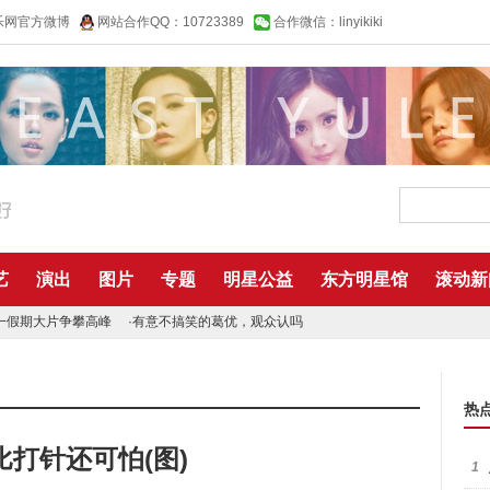
乐网官方微博
网站合作QQ：10723389
合作微信：linyikiki
艺
演出
图片
专题
明星公益
东方明星馆
滚动新
一假期大片争攀高峰
·
有意不搞笑的葛优，观众认吗
热
打针还可怕(图)
1