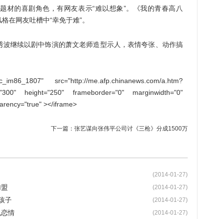
材的喜剧角色，有网友表示“难以想象”。《我的青春高八
格在网友吐槽中“幸免于难”。
波继续以剧中饰演的萧文老师造型示人，表情夸张、动作搞
m86_1807" src="http://me.afp.chinanews.com/a.htm?
="300" height="250" frameborder="0" marginwidth="0"
parency="true" ></iframe>
下一篇：
张艺谋向张伟平公司讨《三枪》分成1500万
(2014-01-27)
加盟
(2014-01-27)
孩子
(2014-01-27)
机恋情
(2014-01-27)