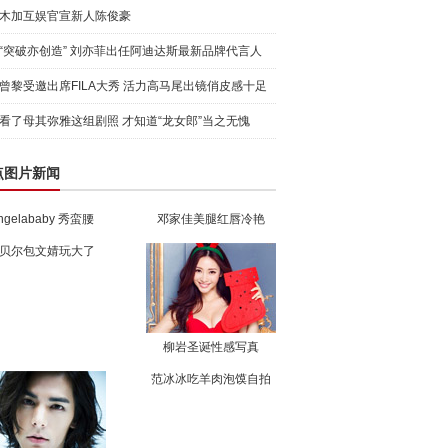
木加互娱官宣新人陈俊豪
“突破亦创造” 刘亦菲出任阿迪达斯最新品牌代言人
引爆
曾黎受邀出席FILA大秀 活力高马尾出镜俏皮感十足
看了母其弥雅这组剧照 才知道“龙女郎”当之无愧
点图片新闻
ngelababy 秀蛮腰
邓家佳美腿红唇冷艳
贝尔包文婧玩大了
柳岩圣诞性感写真
范冰冰吃羊肉泡馍自拍