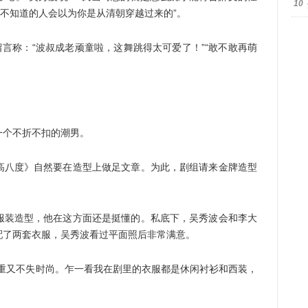
10
“不知道的人会以为你是从清朝穿越过来的”。
言称：“波叔成老顽童啦，这舞跳得太可爱了！”“敢不敢再萌
个不折不扣的潮男。
八度》自然要在造型上做足文章。为此，剧组请来金牌造型
装造型，他在这方面还是挺懂的。私底下，吴秀波会和李大
配了两套衣服，吴秀波看过平面照后非常满意。
又不失时尚。乍一看我在剧里的衣服都是休闲衬衫和西装，