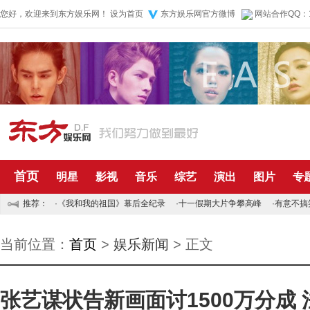
您好，欢迎来到东方娱乐网！
设为首页
东方娱乐网官方微博
网站合作QQ：1
首页
明星
影视
音乐
综艺
演出
图片
专
推荐：
·
《我和我的祖国》幕后全纪录
·
十一假期大片争攀高峰
·
有意不搞
当前位置：
首页
>
娱乐新闻
> 正文
张艺谋状告新画面讨1500万分成