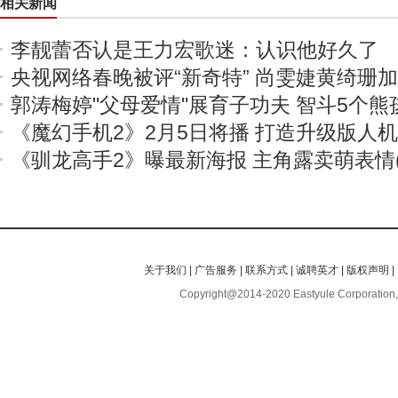
相关新闻
李靓蕾否认是王力宏歌迷：认识他好久了
央视网络春晚被评“新奇特” 尚雯婕黄绮珊
郭涛梅婷"父母爱情"展育子功夫 智斗5个熊
《魔幻手机2》2月5日将播 打造升级版人
《驯龙高手2》曝最新海报 主角露卖萌表情(
关于我们
|
广告服务
|
联系方式
|
诚聘英才
|
版权声明
|
Copyright@2014-2020 Eastyule Corporation,